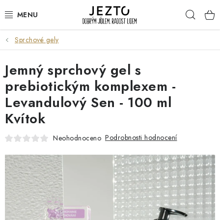
Přejít
Hleda
na
obsah
Sprchové gely
DÁRKOVÉ SADY
Jemný sprchový gel s
TRVANLIVÉ
prebiotickým komplexem -
DROGERIE A KOSMETIKA
Levandulový Sen - 100 ml
Kvítok
NÁPOJE
Podrobnosti hodnocení
Neohodnoceno
SPORT A ZDRAVÍ
RELAX A REGENERACE
KERAMIKA