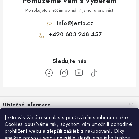
Pomůžeme vám s výběrem
Potřebujete s něčím poradit? Jsme tu pro vás!
info
@
jezto.cz
+420 603 248 457
Z
á
Užitečné informace
p
a
O nás
Jezto vás žádá o souhlas s používáním souboru cookie.
Zákaznický servis
t
Cookies používáme tak, abychom vám umožnili pohodlné
Náš příběh
prohlížení webu a zlepšili zážitek z nakupování. Díky
í
Obchodní podmínky
Přijímáme online platby
analýze provozu webu neustále zlepšujeme jeho funkce,