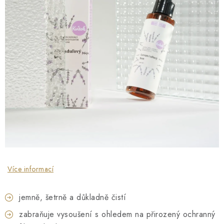
O NÁS
NÁŠ PŘÍBĚH
FIREMNÍ DÁRKY
KONTAKTY
DOPRAVA A PLATBA
Více informací
jemně, šetrně a důkladně čistí
zabraňuje vysoušení s ohledem na přirozený ochranný