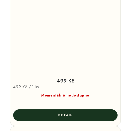
499 Kč
Měrná
499 Kč / 1 ks
cena:
Momentálně nedostupné