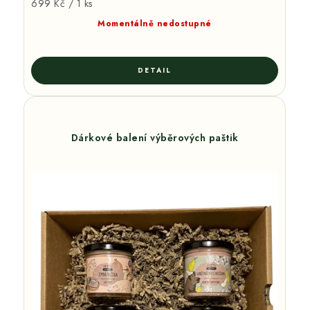
Měrná
699 Kč / 1 ks
cena:
Momentálně nedostupné
Dárkové balení výběrových paštik