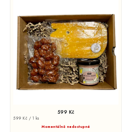
599 Kč
Měrná
599 Kč / 1 ks
cena:
Momentálně nedostupné