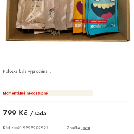
O NÁS
NÁŠ PŘÍBĚH
FIREMNÍ DÁRKY
KONTAKTY
DOPRAVA A PLATBA
Položka byla vyprodána…
Momentálně nedostupné
799 Kč
/ sada
Měrná cena:
Kód zboží:
9999909994
Značka:
Jezto