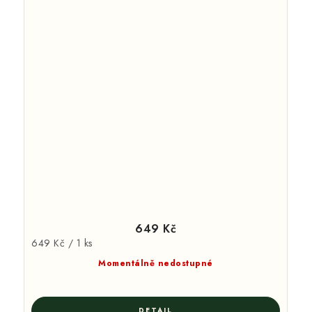
649 Kč
Měrná
649 Kč / 1 ks
cena:
Momentálně nedostupné