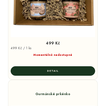
499 Kč
Měrná
499 Kč / 1 ks
cena:
Momentálně nedostupné
Gurmánské prkénko