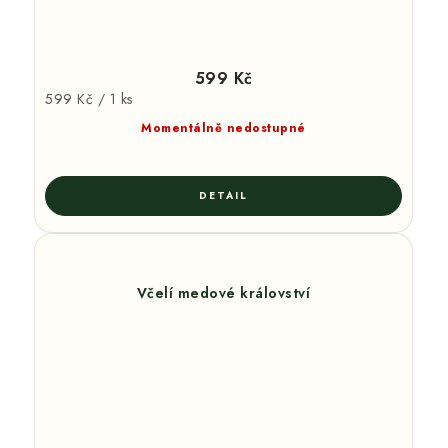
599 Kč
Měrná
599 Kč / 1 ks
cena:
Momentálně nedostupné
Včelí medové království