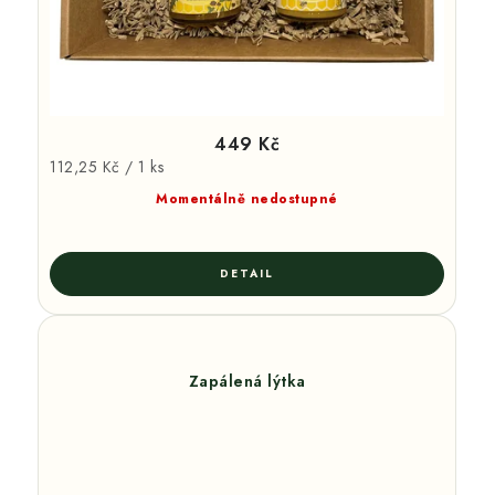
449 Kč
Měrná
112,25 Kč / 1 ks
cena:
Momentálně nedostupné
Zapálená lýtka