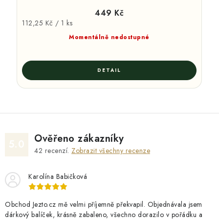
449 Kč
Měrná
112,25 Kč / 1 ks
cena:
Momentálně nedostupné
Ověřeno zákazníky
5.0
42
recenzí.
Zobrazit všechny recenze
Karolína Babičková
Obchod Jezto.cz mě velmi příjemně překvapil. Objednávala jsem
dárkový balíček, krásně zabaleno, všechno dorazilo v pořádku a