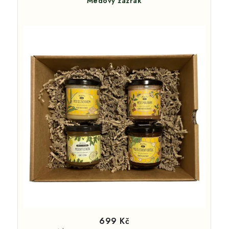
Medový zázrak
699 Kč