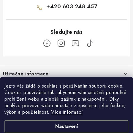
+420 603 248 457
Z
á
Užitečné informace
p
a
O nás
Jezto vás žádá o souhlas s používáním souboru cookie.
Zákaznický servis
t
Cookies používáme tak, abychom vám umožnili pohodlné
Náš příběh
prohlížení webu a zlepšili zážitek z nakupování. Díky
í
Obchodní podmínky
Přijímáme online platby
analýze provozu webu neustále zlepšujeme jeho funkce,
Firemní dárky
Ochrana osobních údajů
výkon a použitelnost.
Více informací
Facebook
Kariéra
Doprava & platba
Nastavení
Catering
Jezto Market