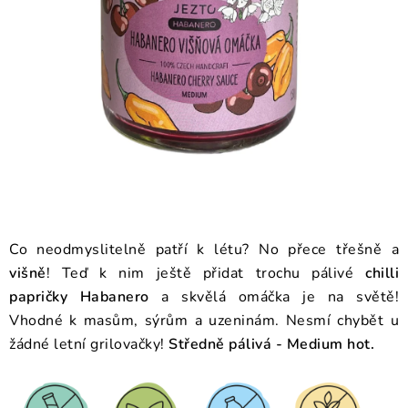
O NÁS
NÁŠ PŘÍBĚH
FIREMNÍ DÁRKY
KONTAKTY
DOPRAVA A PLATBA
Co neodmyslitelně patří k létu? No přece třešně a
višně
! Teď k nim ještě přidat trochu pálivé
chilli
papričky Habanero
a skvělá omáčka je na světě!
Vhodné k masům, sýrům a uzeninám.
Nesmí chybět u
žádné letní grilovačky!
Středně pálivá - Medium hot.