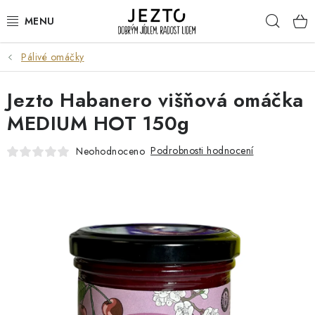
Přejít
Hleda
na
obsah
Pálivé omáčky
DÁRKOVÉ SADY
Jezto Habanero višňová omáčka
TRVANLIVÉ
MEDIUM HOT 150g
DROGERIE A KOSMETIKA
Podrobnosti hodnocení
Neohodnoceno
NÁPOJE
SPORT A ZDRAVÍ
RELAX A REGENERACE
KERAMIKA