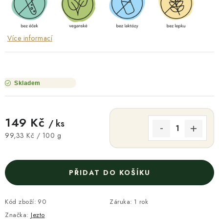
Více informací
Skladem
149 Kč
/ ks
Měrná cena:
99,33 Kč / 100 g
PŘIDAT DO KOŠÍKU
Kód zboží:
90
Záruka
:
1 rok
Značka:
Jezto