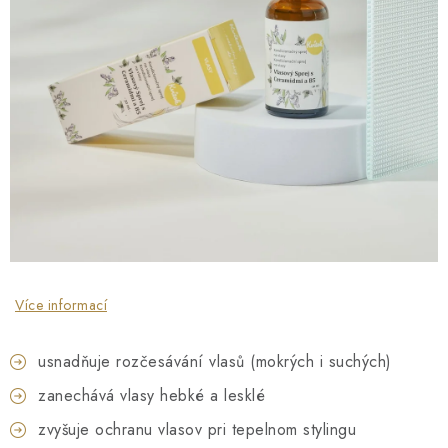
O NÁS
NÁŠ PŘÍBĚH
FIREMNÍ DÁRKY
KONTAKTY
DOPRAVA A PLATBA
Více informací
usnadňuje rozčesávání vlasů (mokrých i suchých)
zanechává vlasy hebké a lesklé
zvyšuje ochranu vlasov pri tepelnom stylingu