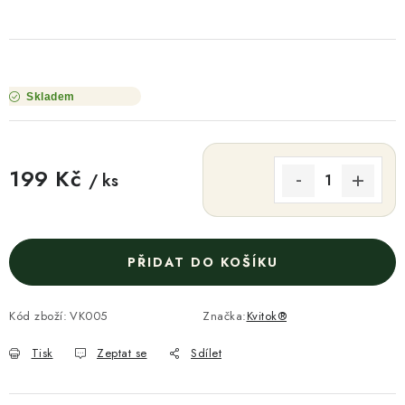
Skladem
199 Kč
/ ks
Měrná cena:
PŘIDAT DO KOŠÍKU
Kód zboží:
VK005
Značka:
Kvitok®
Tisk
Zeptat se
Sdílet