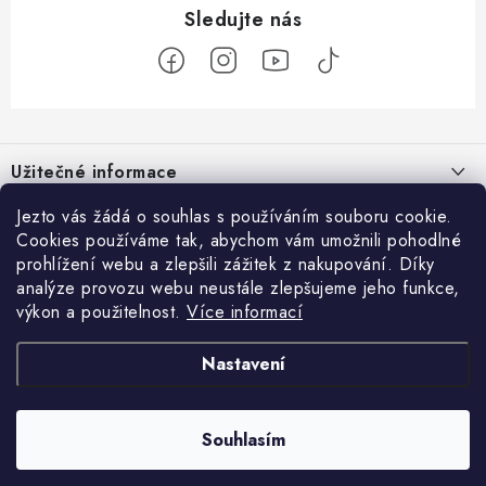
Z
á
Užitečné informace
p
a
O nás
Jezto vás žádá o souhlas s používáním souboru cookie.
Zákaznický servis
t
Cookies používáme tak, abychom vám umožnili pohodlné
Náš příběh
prohlížení webu a zlepšili zážitek z nakupování. Díky
í
Obchodní podmínky
Přijímáme online platby
analýze provozu webu neustále zlepšujeme jeho funkce,
Firemní dárky
Ochrana osobních údajů
výkon a použitelnost.
Více informací
Facebook
Kariéra
Doprava & platba
Nastavení
Catering
Jezto Market
Hodnocení obchodu
Blog
Kontakt
Souhlasím
Copyright 2026
JEZTO
. Všechna práva vyhrazena.
Upravit nastavení cookies
Vytvořil Shoptet