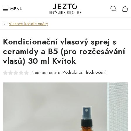
Přejít
Hleda
na
obsah
Vlasové kondicionéry
DÁRKOVÉ SADY
Kondicionační vlasový sprej s
TRVANLIVÉ
ceramidy a B5 (pro rozčesávání
DROGERIE A KOSMETIKA
vlasů) 30 ml Kvítok
NÁPOJE
Podrobnosti hodnocení
Neohodnoceno
SPORT A ZDRAVÍ
RELAX A REGENERACE
KERAMIKA