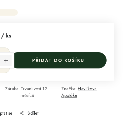
č
/ ks
:
PŘIDAT DO KOŠÍKU
Záruka
:
Trvanlivost 12
Značka:
Havlíkova
měsíců
Apotéka
ptat se
Sdílet