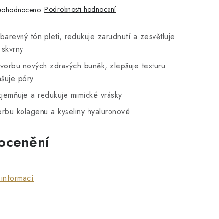
Podrobnosti hodnocení
eohodnoceno
barevný tón pleti, redukuje zarudnutí a zesvětluje
 skvrny
vorbu nových zdravých buněk, zlepšuje texturu
nšuje póry
zjemňuje a redukuje mimické vrásky
vorbu kolagenu a kyseliny hyaluronové
 ocenění
 informací