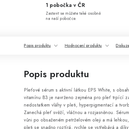
1 pobočka v ČR
Zastavit se můžete také osobně
na naší pobočce.
Popis produktu
Hodnocení produktu
Diskuz
Popis produktu
Pleťové sérum s aktivní látkou EPS White, s obsa
vitamínu B3 je navrženo zejména pro pleť trpící 
nedostatkem vláhy v pleti, hyperpigmentací a tvor
Zanechá pleť svěží, vláčnou a rozjasněnou. Sérum
vůni po obsaženém petrželovém oleji a má lehkou,
pleti se snadno roztírá, rychle se vstřebává a dík