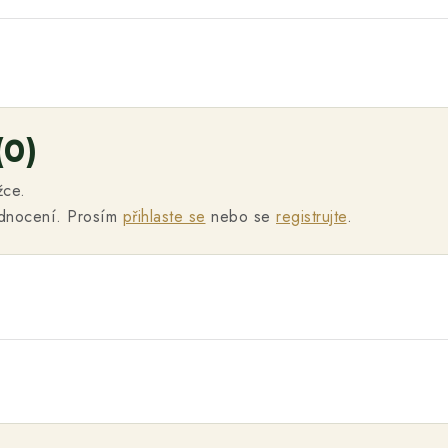
(0)
žce.
odnocení. Prosím
přihlaste se
nebo se
registrujte
.