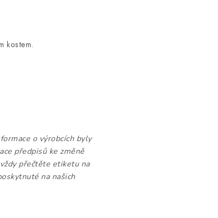
ím kostem.
formace o výrobcích byly
izace předpisů ke změně
 vždy přečtěte etiketu na
poskytnuté na našich