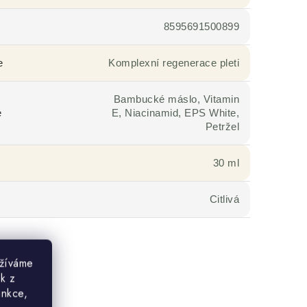
8595691500899
e
Komplexní regenerace pleti
Bambucké máslo, Vitamin
e
E, Niacinamid, EPS White,
Petržel
30 ml
Citlivá
užíváme
ek z
unkce,