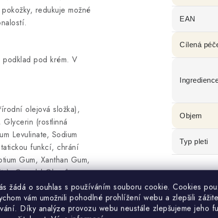
n pokožky, redukuje možné
EAN
onalostí.
Cílená péč
ko podklad pod krém. V
Ingredienc
írodní olejová složka),
Objem
Glycerin (rostlinná
ium Levulinate, Sodium
Typ pleti
tatickou funkcí, chrání
rotium Gum, Xanthan Gum,
ty), Caprylyl Glycol
arkii Butter (bambucké
vás žádá o souhlas s používáním souboru cookie. Cookies po
ychom vám umožnili pohodlné prohlížení webu a zlepšili zážit
 Phytosphingosine,
vání. Díky analýze provozu webu neustále zlepšujeme jeho f
aktivní složka