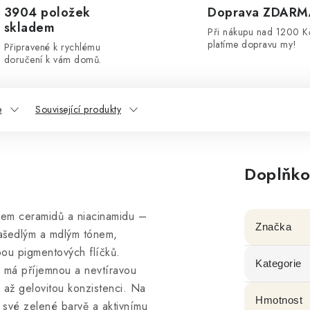
3904 položek
Doprava ZDARM
skladem
Při nákupu nad 1200 K
platíme dopravu my!
Připravené k rychlému
doručení k vám domů.
e
Související produkty
Doplňko
hem ceramidů a niacinamidu –
Značka
zašedlým a mdlým tónem,
bou pigmentových flíčků.
Kategorie
 má příjemnou a nevtíravou
 až gelovitou konzistenci. Na
Hmotnost
y své zelené barvě a aktivnímu