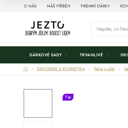
Přejít
O NÁS
NÁŠ PŘÍBĚH
FIREMNÍ DÁRKY
KON
na
obsah
DÁRKOVÉ SADY
TRVANLIVÉ
DR
Domů
DROGERIE A KOSMETIKA
Péče o pleť
S
Tip