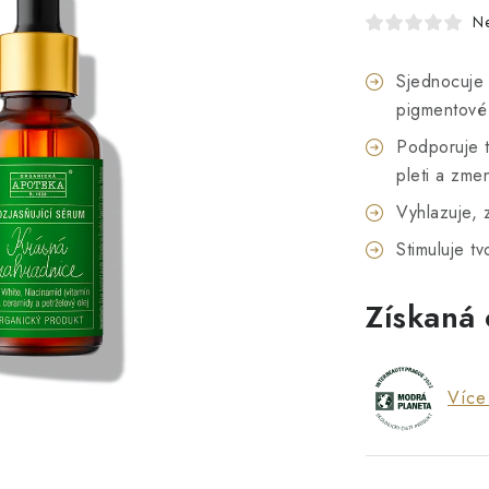
N
Sjednocuje 
pigmentové
Podporuje t
pleti a zme
Vyhlazuje, 
Stimuluje t
Získaná
Více