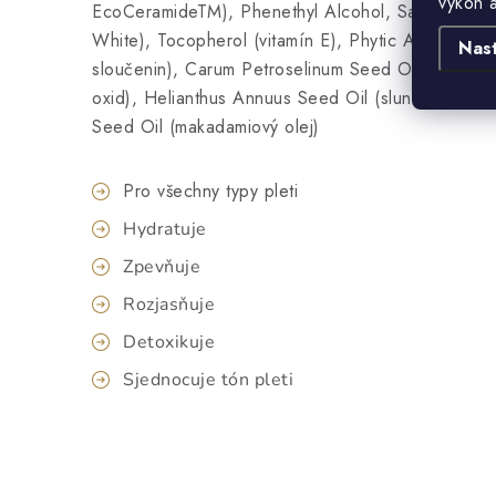
výkon 
EcoCeramideTM), Phenethyl Alcohol, Saccharide Is
White), Tocopherol (vitamín E), Phytic Acid (příro
Nas
sloučenin), Carum Petroselinum Seed Oil (petrželo
oxid), Helianthus Annuus Seed Oil (slunečnicový ol
Seed Oil (makadamiový olej)
Pro všechny typy pleti
Hydratuje
Zpevňuje
Rozjasňuje
Detoxikuje
Sjednocuje tón pleti