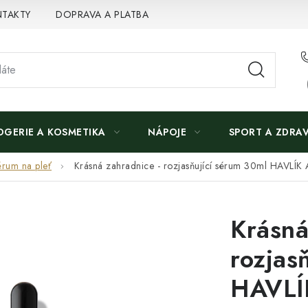
TAKTY
DOPRAVA A PLATBA
OGERIE A KOSMETIKA
NÁPOJE
SPORT A ZDRAV
érum na pleť
Krásná zahradnice - rozjasňující sérum 30ml HAVLÍ
Krásná
rozjas
HAVLÍ