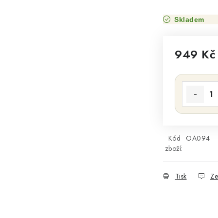
Skladem
949 K
Měrná cena
Kód
OA094
zboží:
Tisk
Ze