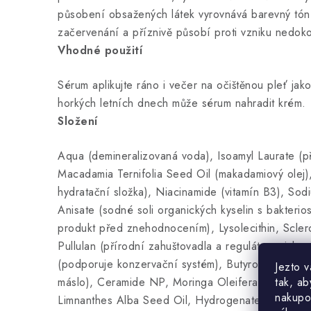
působení obsažených látek vyrovnává barevný tó
začervenání a příznivě působí proti vzniku nedok
Vhodné použití
Sérum aplikujte ráno i večer na očištěnou pleť ja
horkých letních dnech může sérum nahradit krém.
Složení
Aqua (demineralizovaná voda), Isoamyl Laurate (př
Macadamia Ternifolia Seed Oil (makadamiový olej), 
hydratační složka), Niacinamide (vitamín B3), Sod
Anisate (sodné soli organických kyselin s bakterios
produkt před znehodnocením), Lysolecithin, Scle
Pullulan (přírodní zahuštovadla a regulátory viskozi
(podporuje konzervační systém), Butyrospermum P
Jezto 
tak, ab
máslo), Ceramide NP, Moringa Oleifera Seed Oil,
nakupo
Limnanthes Alba Seed Oil, Hydrogenated Lecithin (