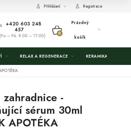
Přihlášení
Registrace
Prázdný
+420 603 248
457
NÁKUPNÍ
(Po – Pá: 9:00 – 17:00)
košík
KOŠÍK
Í
RELAX A REGENERACE
KERAMIKA
K APOTÉKA
 zahradnice -
ňující sérum 30ml
K APOTÉKA