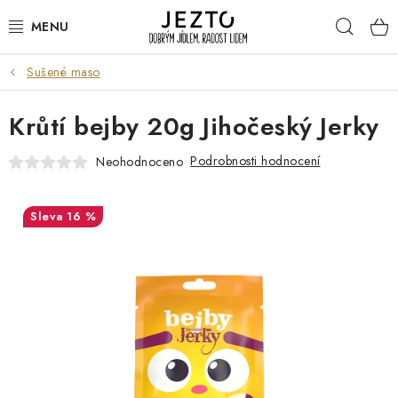
Přejít
Hleda
na
obsah
Sušené maso
DÁRKOVÉ SADY
Krůtí bejby 20g Jihočeský Jerky
TRVANLIVÉ
Podrobnosti hodnocení
Neohodnoceno
DROGERIE A KOSMETIKA
NÁPOJE
16 %
SPORT A ZDRAVÍ
RELAX A REGENERACE
KERAMIKA