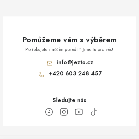
Pomůžeme vám s výběrem
Potřebujete s něčím poradit? Jsme tu pro vás!
info
@
jezto.cz
+420 603 248 457
Z
á