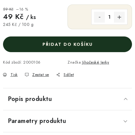
59 Kč
–16 %
49 Kč
/ ks
Měrná cena:
245 Kč / 100 g
PŘIDAT DO KOŠÍKU
Kód zboží:
2000106
Značka:
Jihočeské Jerky
Tisk
Zeptat se
Sdílet
Popis produktu
Parametry produktu