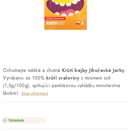
O NÁS
NÁŠ PŘÍBĚH
FIREMNÍ DÁRKY
KONTAKTY
DOPRAVA A PLATBA
Ochutnejte měkké a chutné
Krůtí bejby Jihočeské Jerky
.
Vyrobeno ze 100%
krůtí svaloviny
s minimem soli
(1,5g/100g), splňující pamlskovou vyhlášku ministerstva
školství.
Více informací
Skladem