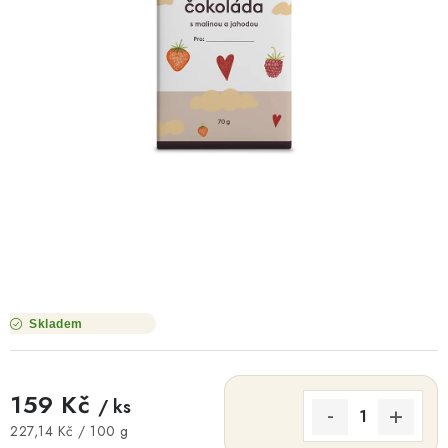
O NÁS
NÁŠ PŘÍBĚH
FIREMNÍ DÁRKY
KONTAKTY
DOPRAVA A PLATBA
Skladem
159 Kč
/ ks
Měrná cena:
227,14 Kč / 100 g