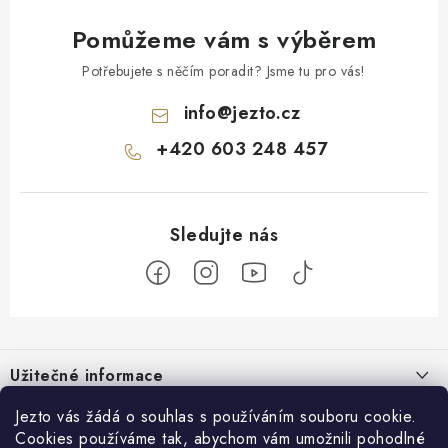
Pomůžeme vám s výběrem
Potřebujete s něčím poradit? Jsme tu pro vás!
info
@
jezto.cz
+420 603 248 457
Z
á
Užitečné informace
p
a
O nás
Jezto vás žádá o souhlas s používáním souboru cookie.
Zákaznický servis
t
Cookies používáme tak, abychom vám umožnili pohodlné