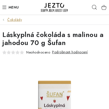
Přejít
Hleda
na
obsah
Čokolády
DÁRKOVÉ SADY
Láskyplná čokoláda s malinou a
TRVANLIVÉ
jahodou 70 g Šufan
DROGERIE A KOSMETIKA
Podrobnosti hodnocení
Neohodnoceno
NÁPOJE
SPORT A ZDRAVÍ
RELAX A REGENERACE
KERAMIKA