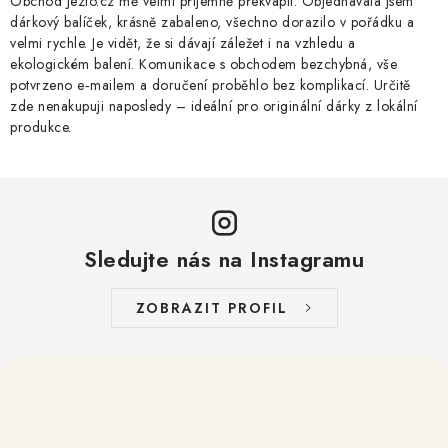
Obchod Jezto.cz mě velmi příjemně překvapil. Objednávala jsem
dárkový balíček, krásně zabaleno, všechno dorazilo v pořádku a
velmi rychle. Je vidět, že si dávají záležet i na vzhledu a
ekologickém balení. Komunikace s obchodem bezchybná, vše
potvrzeno e‑mailem a doručení proběhlo bez komplikací. Určitě
zde nenakupuji naposledy – ideální pro originální dárky z lokální
produkce.
Sledujte nás na Instagramu
ZOBRAZIT PROFIL