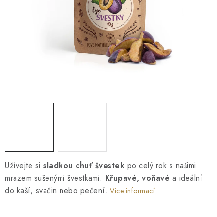
O NÁS
NÁŠ PŘÍBĚH
FIREMNÍ DÁRKY
KONTAKTY
DOPRAVA A PLATBA
Užívejte si
sladkou chuť švestek
po celý rok s našimi
mrazem sušenými švestkami.
Křupavé, voňavé
a ideální
do kaší, svačin nebo pečení.
Více informací