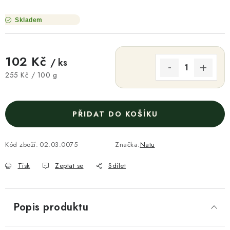
Skladem
102 Kč
/ ks
Měrná cena:
255 Kč / 100 g
PŘIDAT DO KOŠÍKU
Kód zboží:
02.03.0075
Značka:
Natu
Tisk
Zeptat se
Sdílet
Popis produktu