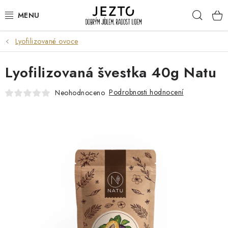
Přejít
Hleda
na
obsah
Lyofilizované ovoce
DÁRKOVÉ SADY
Lyofilizovaná švestka 40g Natu
TRVANLIVÉ
Podrobnosti hodnocení
Neohodnoceno
DROGERIE A KOSMETIKA
NÁPOJE
SPORT A ZDRAVÍ
RELAX A REGENERACE
KERAMIKA