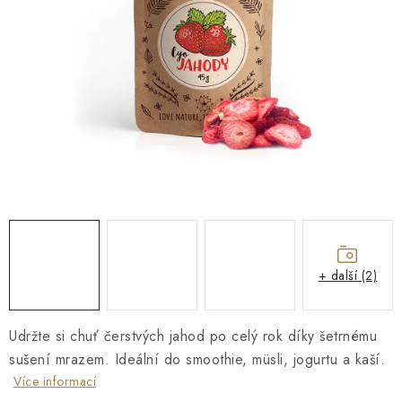
O NÁS
NÁŠ PŘÍBĚH
FIREMNÍ DÁRKY
KONTAKTY
DOPRAVA A PLATBA
+ další (2)
Udržte si chuť čerstvých jahod po celý rok díky šetrnému
sušení mrazem. Ideální do smoothie, müsli, jogurtu a kaší.
Více informací