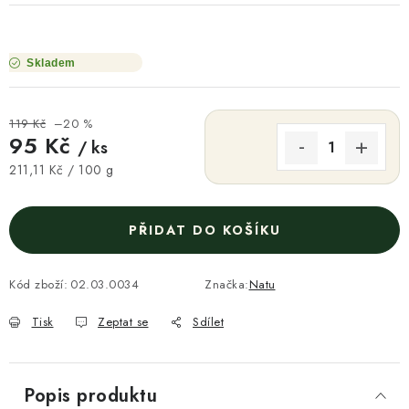
Skladem
119 Kč
–20 %
95 Kč
/ ks
Měrná cena:
211,11 Kč / 100 g
PŘIDAT DO KOŠÍKU
Kód zboží:
02.03.0034
Značka:
Natu
Tisk
Zeptat se
Sdílet
Popis produktu