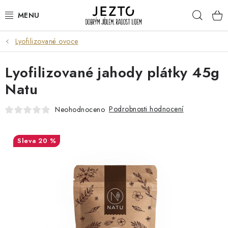
Přejít
Hleda
na
obsah
Lyofilizované ovoce
DÁRKOVÉ SADY
Lyofilizované jahody plátky 45g
TRVANLIVÉ
Natu
DROGERIE A KOSMETIKA
Podrobnosti hodnocení
Neohodnoceno
NÁPOJE
20 %
SPORT A ZDRAVÍ
RELAX A REGENERACE
KERAMIKA