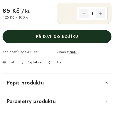
85 Kč
/ ks
Měrná cena:
425 Kč / 100 g
PŘIDAT DO KOŠÍKU
Kód zboží:
02.03.0001
Značka:
Natu
Tisk
Zeptat se
Sdílet
Popis produktu
Parametry produktu