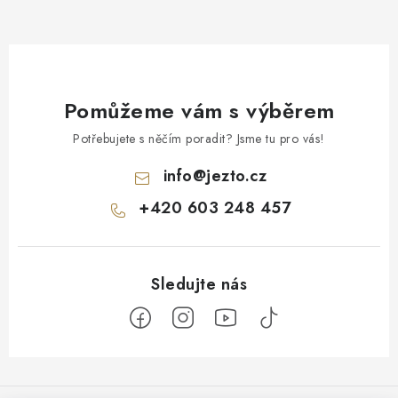
Pomůžeme vám s výběrem
Potřebujete s něčím poradit? Jsme tu pro vás!
info
@
jezto.cz
+420 603 248 457
Z
á