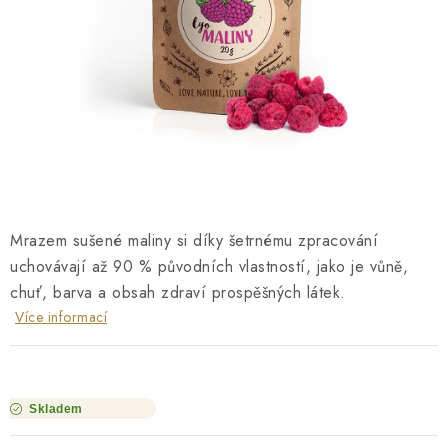
O NÁS
NÁŠ PŘÍBĚH
FIREMNÍ DÁRKY
KONTAKTY
DOPRAVA A PLATBA
Mrazem sušené maliny si díky šetrnému zpracování
uchovávají až 90 % původních vlastností, jako je vůně,
chuť, barva a obsah zdraví prospěšných látek.
Více informací
Skladem