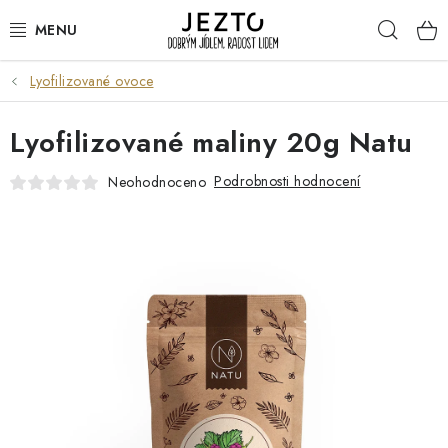
Přejít
Hleda
na
obsah
Lyofilizované ovoce
DÁRKOVÉ SADY
Lyofilizované maliny 20g Natu
TRVANLIVÉ
Podrobnosti hodnocení
Neohodnoceno
DROGERIE A KOSMETIKA
NÁPOJE
SPORT A ZDRAVÍ
RELAX A REGENERACE
KERAMIKA