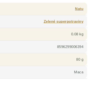
Natu
Zelené superpotraviny
0.08 kg
8596299006394
80 g
Maca