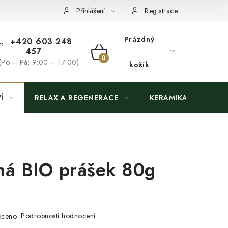
Přihlášení
Registrace
Prázdný
+420 603 248
457
NÁKUPNÍ
(Po – Pá: 9:00 – 17:00)
košík
KOŠÍK
Í
RELAX A REGENERACE
KERAMIKA
ná BIO prášek 80g
Podrobnosti hodnocení
oceno