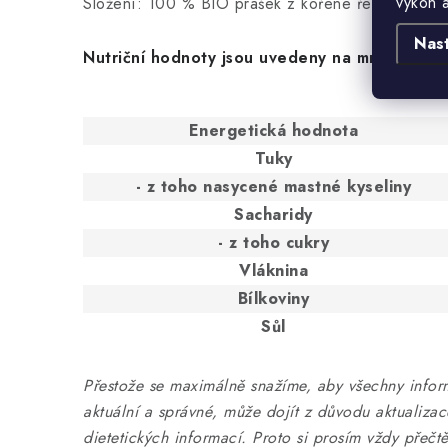
výkon 
Složení: 100 % BIO prášek z kořene řeřichy peru
Nas
Nutriční hodnoty jsou uvedeny na množství 1
Energetická hodnota
Tuky
- z toho nasycené mastné kyseliny
Sacharidy
- z toho cukry
Vláknina
Bílkoviny
Sůl
Přestože se maximálně snažíme, aby všechny infor
aktuální a správné, může dojít z důvodu aktualiza
dietetických informací. Proto si prosím vždy přečtě