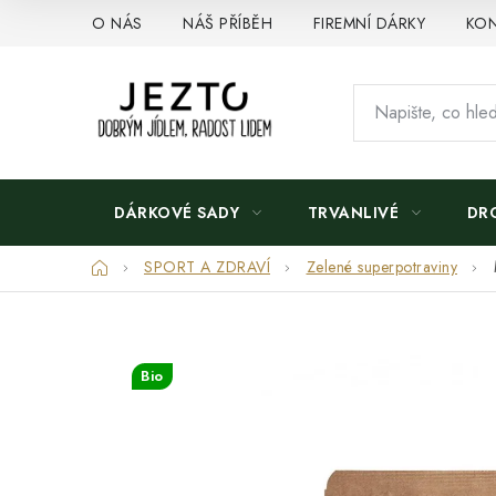
Přejít
O NÁS
NÁŠ PŘÍBĚH
FIREMNÍ DÁRKY
KON
na
obsah
DÁRKOVÉ SADY
TRVANLIVÉ
DR
Domů
SPORT A ZDRAVÍ
Zelené superpotraviny
Bio