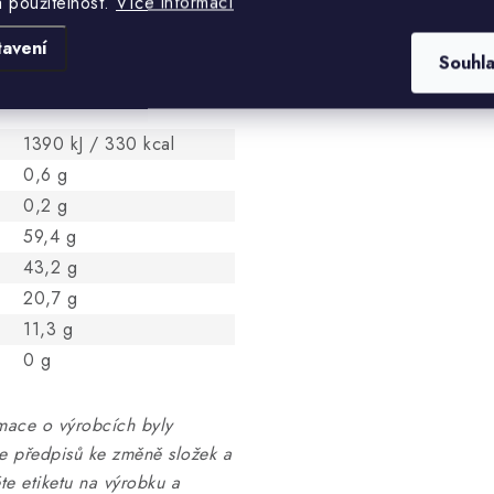
a použitelnost.
Více informací
ánské (
Lepidium meyenii
)
tavení
Souhl
00 g
1390 kJ / 330 kcal
0,6 g
0,2 g
59,4 g
43,2 g
20,7 g
11,3 g
0 g
mace o výrobcích byly
ce předpisů ke změně složek a
te etiketu na výrobku a