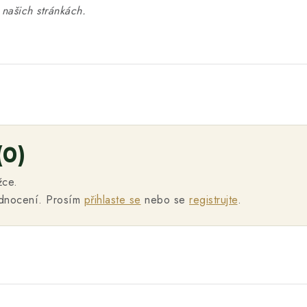
našich stránkách.
(0)
žce.
odnocení. Prosím
přihlaste se
nebo se
registrujte
.