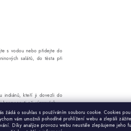
ejte s vodou nebo přidejte do
inových salátů, do těsta při
indiánů, kteří ji dovezli do
i kosmonauti při výpravách.
vás žádá o souhlas s používáním souboru cookie. Cookies po
ychom vám umožnili pohodlné prohlížení webu a zlepšili zážit
vání. Díky analýze provozu webu neustále zlepšujeme jeho f