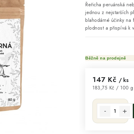
Řeřicha peruánská neb
jednou z nejstarších p
blahodárné účinky na 
plodnost a přispívá k vy
Běžně na prodejně
147 Kč
/ ks
Měrná cena:
183,75 Kč / 100 g