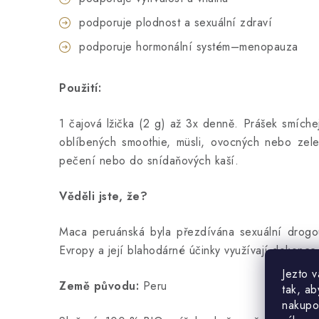
podporuje plodnost a sexuální zdraví
podporuje hormonální systém–menopauza
Použití:
1 čajová lžička (2 g) až 3x denně. Prášek smích
oblíbených smoothie, müsli, ovocných nebo zelen
pečení nebo do snídaňových kaší.
Věděli jste, že?
Maca peruánská byla přezdívána sexuální drogou 
Evropy a její blahodárné účinky využívají dokonce 
Jezto 
Země původu:
Peru
tak, ab
nakupo