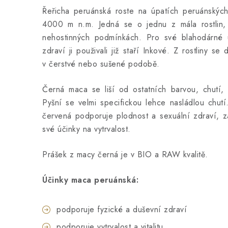
Řeřicha peruánská roste na úpatích peruánský
4000 m n.m. Jedná se o jednu z mála rostlin, 
nehostinných podmínkách. Pro své blahodárné 
zdraví ji použivali již staří Inkové. Z rostliny s
v čerstvé nebo sušené podobě.
Černá maca se liší od ostatních barvou, chutí, 
Pyšní se velmi specifickou lehce nasládlou chut
červená podporuje plodnost a sexuální zdraví, z
své účinky na vytrvalost.
Prášek z macy černá je v BIO a RAW kvalitě.
Účinky maca peruánská:
podporuje fyzické a duševní zdraví
podporuje vytrvalost a vitalitu