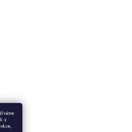
užíváme
ek z
unkce,