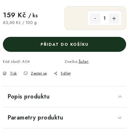
159 Kč
/ ks
Měrná cena:
63,60 Kč / 100 g
PŘIDAT DO KOŠÍKU
Kód zboží:
A04
Značka:
Šufan
Tisk
Zeptat se
Sdílet
Popis produktu
Parametry produktu