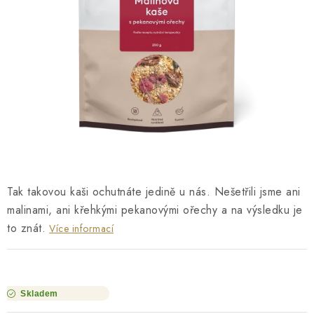
O NÁS
NÁŠ PŘÍBĚH
FIREMNÍ DÁRKY
KONTAKTY
DOPRAVA A PLATBA
Tak takovou kaši ochutnáte jedině u nás. Nešetřili jsme ani
malinami, ani křehkými pekanovými ořechy a na výsledku je
to znát.
Více informací
Skladem