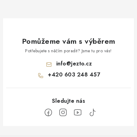
Pomůžeme vám s výběrem
Potřebujete s něčím poradit? Jsme tu pro vás!
info
@
jezto.cz
+420 603 248 457
Z