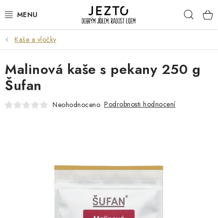
Přejít
Hleda
na
obsah
Kaše a vločky
DÁRKOVÉ SADY
Malinová kaše s pekany 250 g
TRVANLIVÉ
Šufan
DROGERIE A KOSMETIKA
Podrobnosti hodnocení
Neohodnoceno
NÁPOJE
SPORT A ZDRAVÍ
RELAX A REGENERACE
KERAMIKA