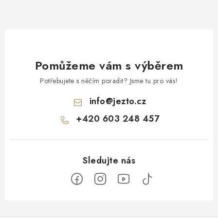
Pomůžeme vám s výběrem
Potřebujete s něčím poradit? Jsme tu pro vás!
info
@
jezto.cz
+420 603 248 457
Z