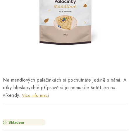
O NÁS
NÁŠ PŘÍBĚH
FIREMNÍ DÁRKY
KONTAKTY
DOPRAVA A PLATBA
Na mandlových palačinkách si pochutnáte jedině s námi. A
díky bleskurychlé přípravě si je nemusíte šetřit jen na
víkendy.
Více informací
Skladem