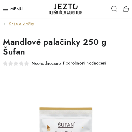
Přejít
Hleda
na
obsah
Kaše a vločky
DÁRKOVÉ SADY
Mandlové palačinky 250 g
TRVANLIVÉ
Šufan
DROGERIE A KOSMETIKA
Podrobnosti hodnocení
Neohodnoceno
NÁPOJE
SPORT A ZDRAVÍ
RELAX A REGENERACE
KERAMIKA