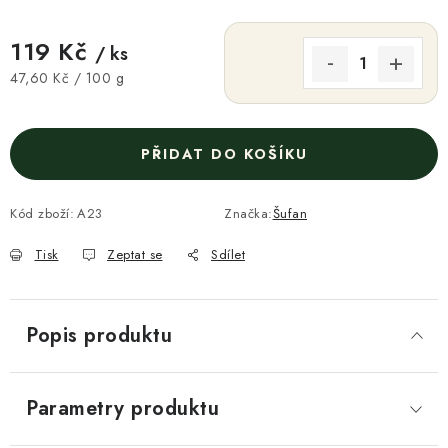
119 Kč
/ ks
Měrná cena:
47,60 Kč / 100 g
PŘIDAT DO KOŠÍKU
Kód zboží:
A23
Značka:
Šufan
Tisk
Zeptat se
Sdílet
Popis produktu
Parametry produktu