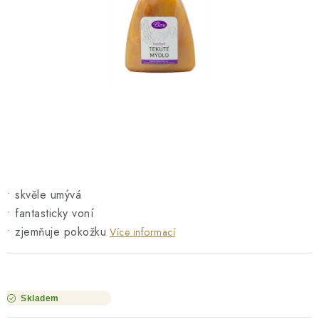
O NÁS
NÁŠ PŘÍBĚH
FIREMNÍ DÁRKY
KONTAKTY
DOPRAVA A PLATBA
• skvěle umývá
• fantasticky voní
• zjemňuje pokožku
Více informací
Skladem