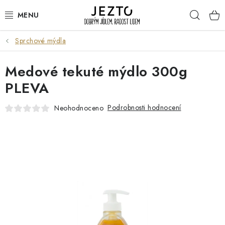
Přejít
Hleda
na
obsah
Sprchové mýdla
DÁRKOVÉ SADY
Medové tekuté mýdlo 300g
TRVANLIVÉ
PLEVA
DROGERIE A KOSMETIKA
Podrobnosti hodnocení
Neohodnoceno
NÁPOJE
SPORT A ZDRAVÍ
RELAX A REGENERACE
KERAMIKA