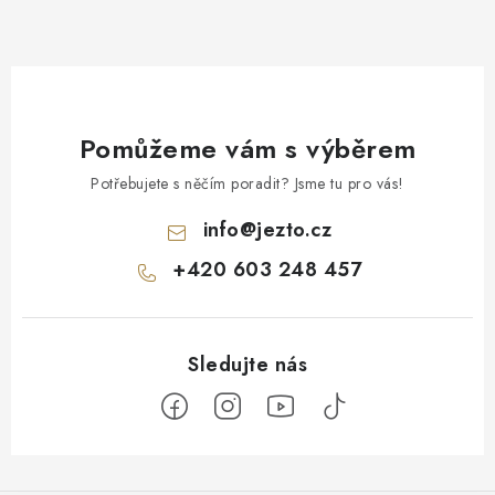
Pomůžeme vám s výběrem
Potřebujete s něčím poradit? Jsme tu pro vás!
info
@
jezto.cz
+420 603 248 457
Z