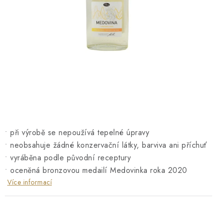
O NÁS
NÁŠ PŘÍBĚH
FIREMNÍ DÁRKY
KONTAKTY
DOPRAVA A PLATBA
• při výrobě se nepoužívá tepelné úpravy
• neobsahuje žádné konzervační látky, barviva ani příchuť
• vyráběna podle původní receptury
• oceněná bronzovou medailí Medovinka roka 2020
Více informací