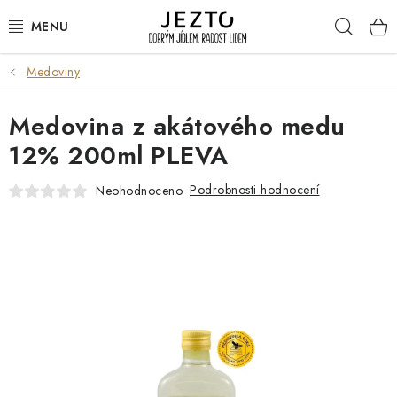
Přejít
Hleda
na
obsah
Medoviny
DÁRKOVÉ SADY
Medovina z akátového medu
TRVANLIVÉ
12% 200ml PLEVA
DROGERIE A KOSMETIKA
Podrobnosti hodnocení
Neohodnoceno
NÁPOJE
SPORT A ZDRAVÍ
RELAX A REGENERACE
KERAMIKA