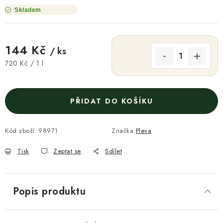
Skladem
144 Kč
/ ks
Měrná cena:
720 Kč / 1 l
PŘIDAT DO KOŠÍKU
Kód zboží:
98971
Značka:
Pleva
Tisk
Zeptat se
Sdílet
Popis produktu