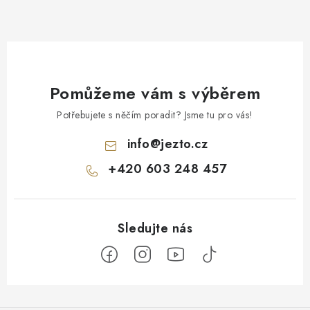
Pomůžeme vám s výběrem
Potřebujete s něčím poradit? Jsme tu pro vás!
info
@
jezto.cz
+420 603 248 457
Z