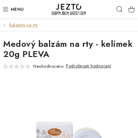
Přejít
Hleda
na
obsah
Balzámy na rty
DÁRKOVÉ SADY
Medový balzám na rty - kelímek
TRVANLIVÉ
20g PLEVA
DROGERIE A KOSMETIKA
Podrobnosti hodnocení
Neohodnoceno
NÁPOJE
SPORT A ZDRAVÍ
RELAX A REGENERACE
KERAMIKA