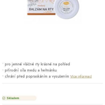
O NÁS
NÁŠ PŘÍBĚH
FIREMNÍ DÁRKY
KONTAKTY
DOPRAVA A PLATBA
• pro jemné vláčné rty krásné na pohled
• přírodní síla medu a heřmánku
• chrání před popraskáním a vysušením
Více informací
Skladem