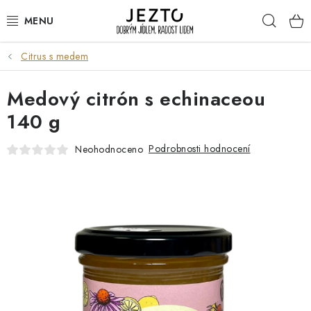
Přejít
Hleda
na
obsah
Citrus s medem
DÁRKOVÉ SADY
Medový citrón s echinaceou
TRVANLIVÉ
140 g
DROGERIE A KOSMETIKA
Podrobnosti hodnocení
Neohodnoceno
NÁPOJE
SPORT A ZDRAVÍ
RELAX A REGENERACE
KERAMIKA