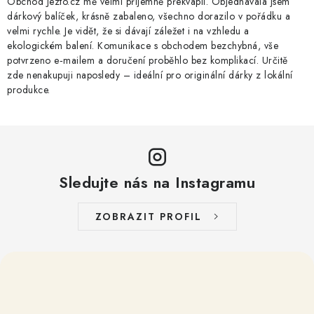
Obchod Jezto.cz mě velmi příjemně překvapil. Objednávala jsem
dárkový balíček, krásně zabaleno, všechno dorazilo v pořádku a
velmi rychle. Je vidět, že si dávají záležet i na vzhledu a
ekologickém balení. Komunikace s obchodem bezchybná, vše
potvrzeno e‑mailem a doručení proběhlo bez komplikací. Určitě
zde nenakupuji naposledy – ideální pro originální dárky z lokální
produkce.
Sledujte nás na Instagramu
ZOBRAZIT PROFIL