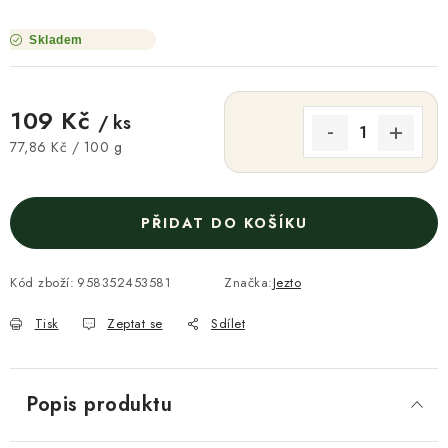
Skladem
109 Kč
/ ks
Měrná cena:
77,86 Kč / 100 g
PŘIDAT DO KOŠÍKU
Kód zboží:
958352453581
Značka:
Jezto
Tisk
Zeptat se
Sdílet
Popis produktu