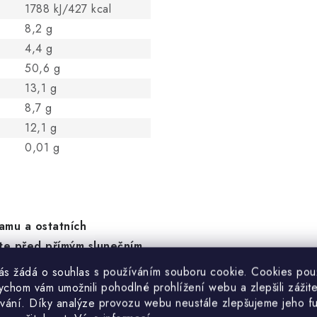
1788 kJ/427 kcal
8,2 g
4,4 g
50,6 g
13,1 g
8,7 g
12,1 g
0,01 g
amu a ostatních
ňte před přímým slunečním
vás žádá o souhlas s používáním souboru cookie. Cookies po
ychom vám umožnili pohodlné prohlížení webu a zlepšili zážit
vání. Díky analýze provozu webu neustále zlepšujeme jeho f