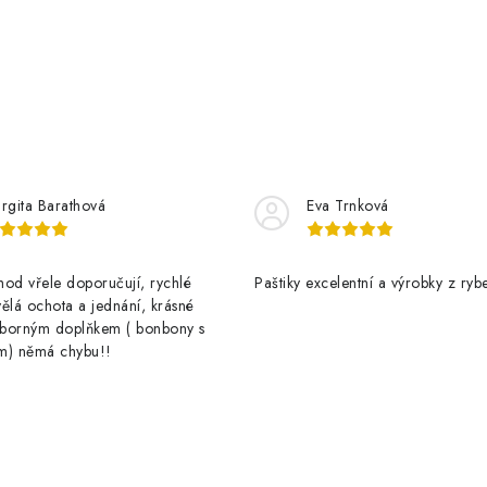
rgita Barathová
Eva Trnková
od vřele doporučují, rychlé
Paštiky excelentní a výrobky z rybe
ělá ochota a jednání, krásné
výborným doplňkem ( bonbony s
m) němá chybu!!