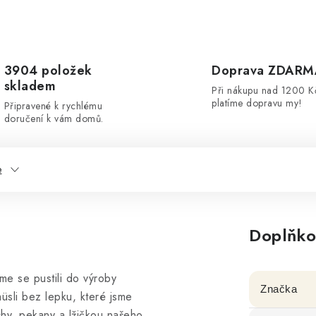
3904 položek
Doprava ZDARM
skladem
Při nákupu nad 1200 K
platíme dopravu my!
Připravené k rychlému
doručení k vám domů.
e
Doplňko
me se pustili do výroby
Značka
üsli bez lepku, které jsme
chy, pekany a lžičkou našeho