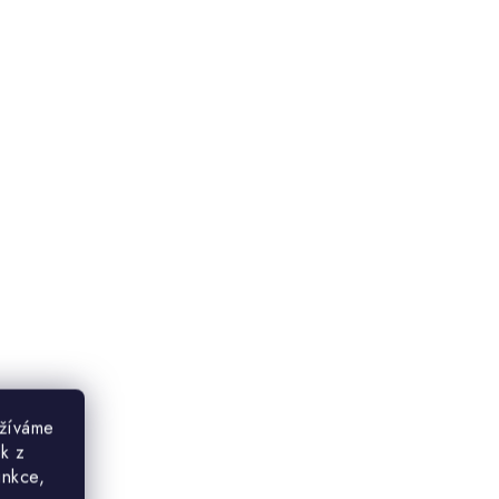
užíváme
ek z
unkce,