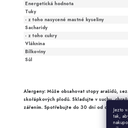
Energetická hodnota
Tuky
- z toho nasycené mastné kyseliny
Sacharidy
- z toho cukry
Vláknina
Bílkoviny
Sůl
Alergeny: Může obsahovat stopy arašídů, sez
skořápkových plodů. Skladujte v suchu, chra
zářením. Spotřebujte do 30 dní od otevření.
Jezto 
tak, ab
nakupo