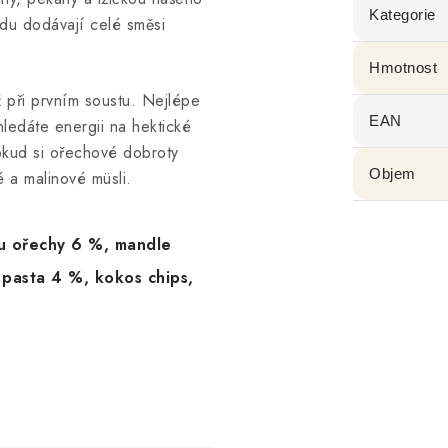
Kategorie
du dodávají celé směsi
Hmotnost
ž při prvním soustu. Nejlépe
EAN
ledáte energii na hektické
okud si ořechové dobroty
Objem
 a malinové müsli.
u ořechy
6 %,
mandle
 pasta
4 %, kokos chips,