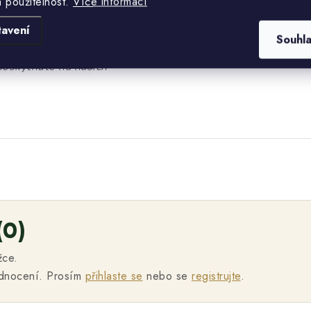
a použitelnost.
Více informací
formace o výrobcích byly
tavení
izace předpisů ke změně
Souhl
 vždy přečtěte etiketu na
poskytnuté na našich
(0)
žce.
odnocení. Prosím
přihlaste se
nebo se
registrujte
.