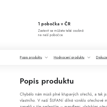
1 pobočka v ČR
Zastavit se můžete také osobně
na naší pobočce.
Popis produktu
Hodnocení produktu
Diskuz
Popis produktu
Chybělo nám müsli plné křupavých ořechů, a tak js
vlastního. V naší ŠUFANí dílně vzniklo ořechové m
zapekli s tím nejlepším – mandlemi, vlašskými oře