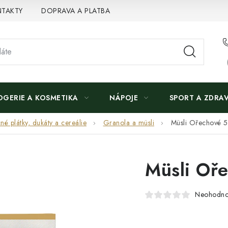
TAKTY
DOPRAVA A PLATBA
OGERIE A KOSMETIKA
NÁPOJE
SPORT A ZDRAV
né plátky, dukáty a cereálie
Granola a müsli
Müsli Ořechové 
Müsli Oř
Neohodn