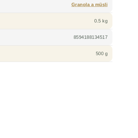
Granola a müsli
0.5 kg
8594188134517
500 g