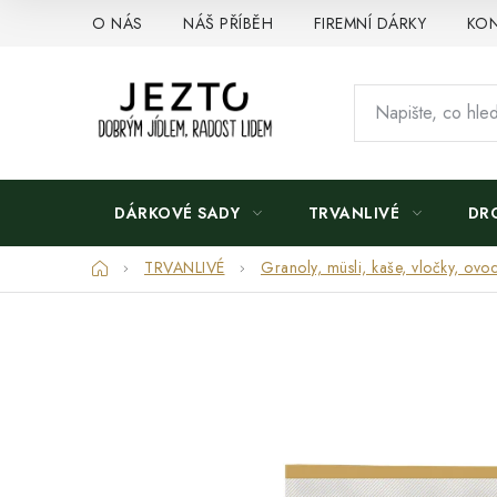
Přejít
O NÁS
NÁŠ PŘÍBĚH
FIREMNÍ DÁRKY
KON
na
obsah
DÁRKOVÉ SADY
TRVANLIVÉ
DR
Domů
TRVANLIVÉ
Granoly, müsli, kaše, vločky, ovoc