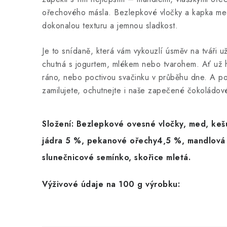
ořechového másla. Bezlepkové vločky a kapka me
dokonalou texturu a jemnou sladkost.
Je to snídaně, která vám vykouzlí úsměv na tváři u
chutná s jogurtem, mlékem nebo tvarohem. Ať už h
ráno, nebo poctivou svačinku v průběhu dne. A p
zamilujete, ochutnejte i naše zapečené čokoládové
Složení:
Bezlepkové ovesné vločky
, med,
keš
jádra
5 %,
pekanové ořechy
4‚5 %,
mandlová
slunečnicové semínko, skořice mletá.
Výživové údaje na 100 g výrobku: