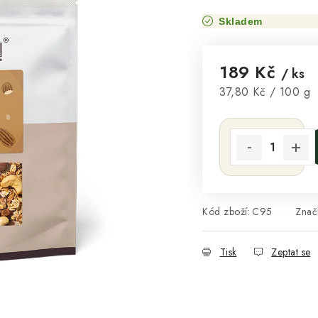
Skladem
189 Kč
/ ks
Měrná cena:
37,80 Kč / 100 g
Kód zboží:
C95
Znač
Tisk
Zeptat se