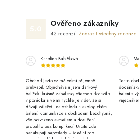
Ověřeno zákazníky
5.0
42
recenzí.
Zobrazit všechny recenze
Karolína Babičková
Ma
Obchod Jezto.cz mě velmi příjemně
Tento obch
překvapil. Objednávala jsem dárkový
dodání,skv
balíček, krásně zabaleno, všechno dorazilo
balení s 
v pořádku a velmi rychle. Je vidět, že si
vaječňáke
dávají záležet i na vzhledu a ekologickém
balení. Komunikace s obchodem bezchybná,
vše potvrzeno e‑mailem a doručení
proběhlo bez komplikací. Určitě zde
nenakupuji naposledy – ideální pro