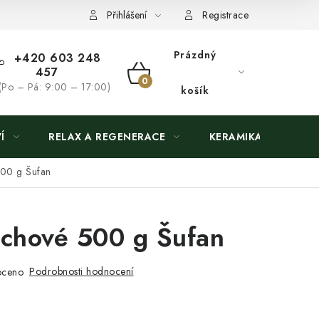
Přihlášení
Registrace
Prázdný
+420 603 248
457
NÁKUPNÍ
(Po – Pá: 9:00 – 17:00)
košík
KOŠÍK
Í
RELAX A REGENERACE
KERAMIKA
500 g Šufan
echové 500 g Šufan
Podrobnosti hodnocení
oceno