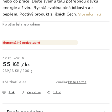
nebo do práce. Dejte svému tělu potřebnou dávku
energie a živin. Rychlá svačina plná
bílkovin a s
pepřem.
Poctivý produkt z jižních Čech.
Více informací
Položka byla vyprodána…
Momentálně nedostupné
69 Kč
–20 %
55 Kč
/ ks
Měrná cena:
239,13 Kč / 100 g
Kód zboží:
600
Značka:
Naše Farma
Tisk
Zeptat se
Sdílet