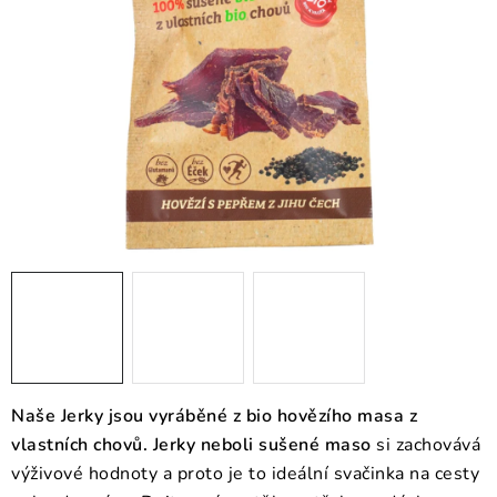
O NÁS
NÁŠ PŘÍBĚH
FIREMNÍ DÁRKY
KONTAKTY
DOPRAVA A PLATBA
Naše Jerky jsou vyráběné z bio hovězího masa z
vlastních chovů. Jerky neboli sušené maso
si zachovává
výživové hodnoty a proto je to ideální svačinka na cesty