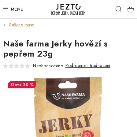
Přejít
Hleda
na
obsah
Sušené maso
DÁRKOVÉ SADY
Naše farma Jerky hovězí s
TRVANLIVÉ
pepřem 23g
DROGERIE A KOSMETIKA
Podrobnosti hodnocení
Neohodnoceno
NÁPOJE
20 %
SPORT A ZDRAVÍ
RELAX A REGENERACE
KERAMIKA