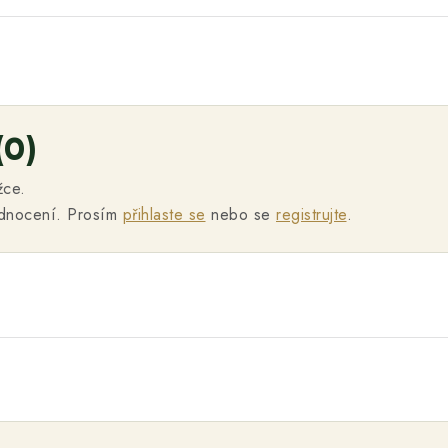
(0)
žce.
odnocení. Prosím
přihlaste se
nebo se
registrujte
.