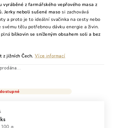
ou vyráběné z farmářského vepřového masa z
ů. Jerky neboli sušené maso
si zachovává
ty a proto je to ideální svačinka na cesty nebo
e svému tělu potřebnou dávku energie a živin.
 plná
bílkovin se sníženým obsahem soli a bez
Více informací
 z jižních Čech.
vyprodána…
dostupné
%
 ks
:
 100 g