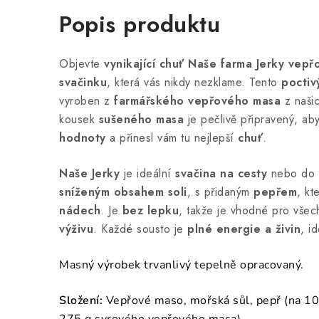
Popis produktu
Objevte
vynikající chuť
Naše farma Jerky vepř
svačinku
, která vás nikdy nezklame. Tento
poctiv
vyroben z
farmářského vepřového masa
z našic
kousek
sušeného masa
je pečlivě připravený, ab
hodnoty
a přinesl vám tu nejlepší
chuť
.
Naše Jerky
je ideální
svačina na cesty
nebo do 
sníženým obsahem soli
, s přidaným
pepřem
, k
nádech
. Je
bez lepku
, takže je vhodné pro všec
výživu
. Každé sousto je
plné energie a živin
, i
Masný výrobek trvanlivý tepelně opracovaný.
Složení:
Vepřové maso, mořská sůl, pepř (na 10