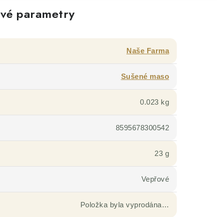
vé parametry
Naše Farma
Sušené maso
0.023 kg
8595678300542
23 g
Vepřové
Položka byla vyprodána…