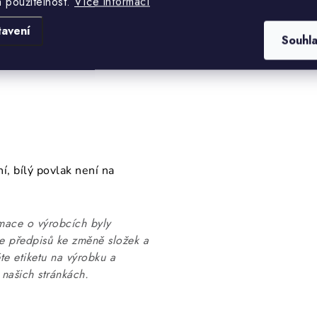
a použitelnost.
Více informací
tavení
Souhl
, bílý povlak není na
mace o výrobcích byly
ce předpisů ke změně složek a
te etiketu na výrobku a
našich stránkách.