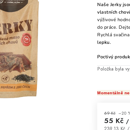
Naše Jerky js
vlastních chov
výživové hodno
do práce. Dejt
Rychlá svačina
lepku.
Poctivý produkt
Položka byla 
Momentálně ne
69 Kč
–20 
55 Kč
/
Měrná cena
239,13 Kč /