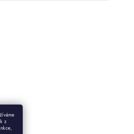
užíváme
ek z
unkce,