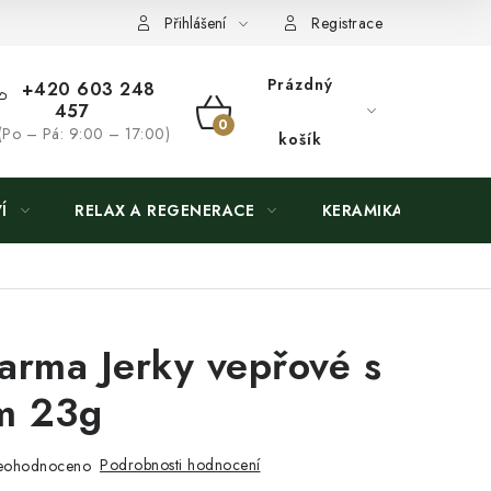
Přihlášení
Registrace
Prázdný
+420 603 248
457
NÁKUPNÍ
(Po – Pá: 9:00 – 17:00)
košík
KOŠÍK
Í
RELAX A REGENERACE
KERAMIKA
arma Jerky vepřové s
m 23g
Podrobnosti hodnocení
eohodnoceno