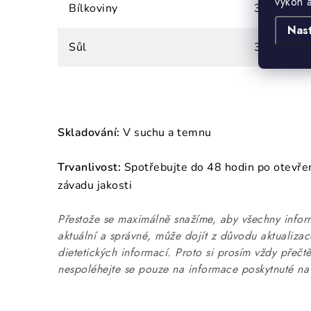
výkon 
Bílkoviny
39 g
Nas
Sůl
3,7 g
Skladování:
V suchu a temnu
Trvanlivost:
Spotřebujte do 48 hodin po otevření
závadu jakosti
Přestože se maximálně snažíme, aby všechny infor
aktuální a správné, může dojít z důvodu aktualiza
dietetických informací. Proto si prosím vždy přečtě
nespoléhejte se pouze na informace poskytnuté na 