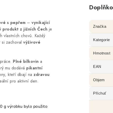
Doplňko
ové s pepřem
–
vynikající
Značka
ý produkt z jižních Čech
je
h vlastních chovů. Každý
Kategorie
y si zachoval
výživové
Hmotnost
práce.
Plné bílkovin
a
EAN
terý mu dodává
pikantní
hny, kteří dbají na
zdravou
Objem
deální pro aktivní den.
Příchuť
0 g výrobku bylo použito