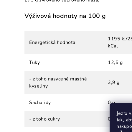
275 g syrového vepřového masa)
Výživové hodnoty na 100 g
1195 kJ/2
Energetická hodnota
kCal
Tuky
12,5 g
- z toho nasycené mastné
3,9 g
kyseliny
Sacharidy
0 g
Jezto 
- z toho cukry
0 g
tak, ab
nakupo