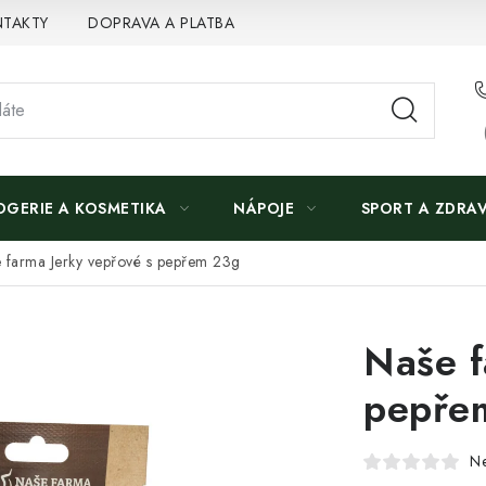
TAKTY
DOPRAVA A PLATBA
OGERIE A KOSMETIKA
NÁPOJE
SPORT A ZDRAV
 farma Jerky vepřové s pepřem 23g
Naše f
pepře
N