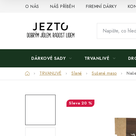
Přejít
O NÁS
NÁŠ PŘÍBĚH
FIREMNÍ DÁRKY
KON
na
obsah
DÁRKOVÉ SADY
TRVANLIVÉ
DR
Domů
TRVANLIVÉ
Slané
Sušené maso
Naše
20 %