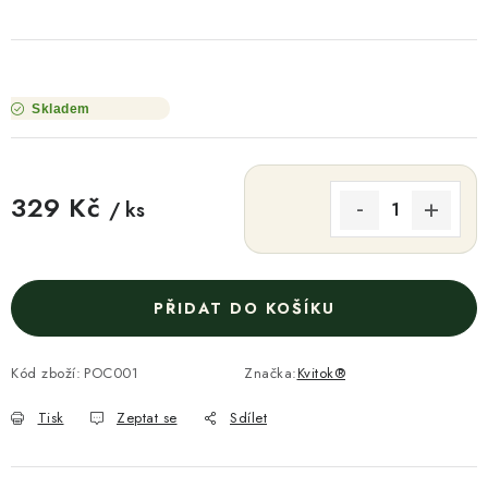
Skladem
329 Kč
/ ks
Měrná cena:
PŘIDAT DO KOŠÍKU
Kód zboží:
POC001
Značka:
Kvitok®
Tisk
Zeptat se
Sdílet