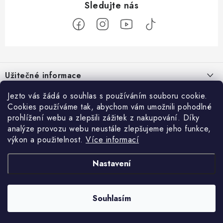
Z
á
Užitečné informace
p
a
O nás
Jezto vás žádá o souhlas s používáním souboru cookie.
Zákaznický servis
t
Cookies používáme tak, abychom vám umožnili pohodlné
Náš příběh
prohlížení webu a zlepšili zážitek z nakupování. Díky
í
Obchodní podmínky
Přijímáme online platby
analýze provozu webu neustále zlepšujeme jeho funkce,
Firemní dárky
Ochrana osobních údajů
výkon a použitelnost.
Více informací
Facebook
Kariéra
Doprava & platba
Nastavení
Catering
Jezto Market
Hodnocení obchodu
Blog
Kontakt
Souhlasím
Copyright 2026
JEZTO
. Všechna práva vyhrazena.
Upravit nastavení cookies
Vytvořil Shoptet