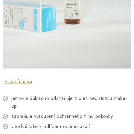
O NÁS
NÁŠ PŘÍBĚH
FIREMNÍ DÁRKY
KONTAKTY
DOPRAVA A PLATBA
Více informací
jemně a důkladně odstraňuje z pleti nečistoty a make-
up.
zabraňuje vysoušení ochranného filmu pokožky.
vhodné také k odlíčení očního okolí