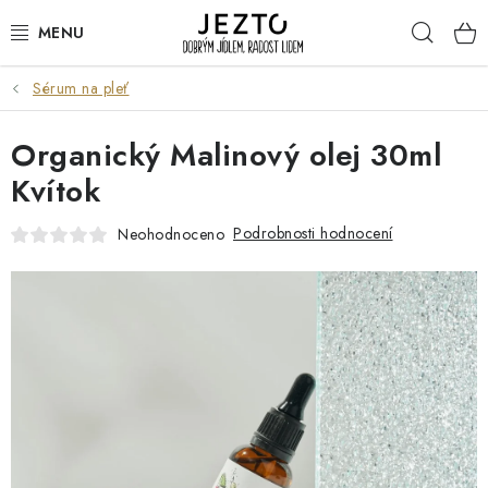
Přejít
Hleda
na
obsah
Sérum na pleť
DÁRKOVÉ SADY
Organický Malinový olej 30ml
TRVANLIVÉ
Kvítok
DROGERIE A KOSMETIKA
Podrobnosti hodnocení
Neohodnoceno
NÁPOJE
SPORT A ZDRAVÍ
RELAX A REGENERACE
KERAMIKA