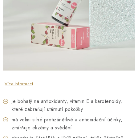
O NÁS
NÁŠ PŘÍBĚH
FIREMNÍ DÁRKY
KONTAKTY
DOPRAVA A PLATBA
Více informací
je bohatý na antioxidanty, vitamin E a karotenoidy,
které zabraňují stárnutí pokožky
má velmi silné protizánětlivé a antioxidační účinky,
zmírňuje ekzémy a svědění