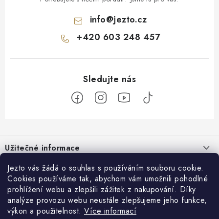
info
@
jezto.cz
+420 603 248 457
Z
á
Užitečné informace
p
a
O nás
Jezto vás žádá o souhlas s používáním souboru cookie.
Zákaznický servis
t
Cookies používáme tak, abychom vám umožnili pohodlné
Náš příběh
prohlížení webu a zlepšili zážitek z nakupování. Díky
í
Obchodní podmínky
Přijímáme online platby
analýze provozu webu neustále zlepšujeme jeho funkce,
Firemní dárky
Ochrana osobních údajů
výkon a použitelnost.
Více informací