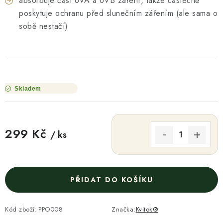
absorbuje část UVA a UVB záření, takže částečně
poskytuje ochranu před slunečním zářením (ale sama o
sobě nestačí)
Skladem
299 Kč
/ ks
Měrná cena:
PŘIDAT DO KOŠÍKU
Kód zboží:
PPO008
Značka:
Kvitok®