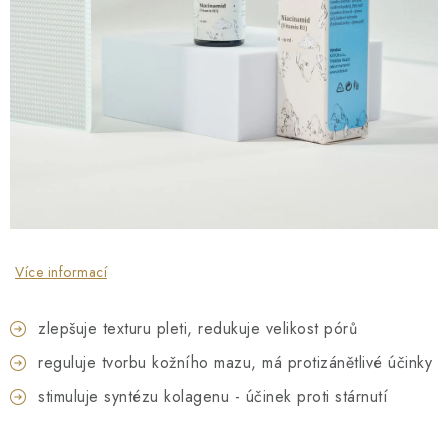
O NÁS
NÁŠ PŘÍBĚH
FIREMNÍ DÁRKY
KONTAKTY
DOPRAVA A PLATBA
Více informací
zlepšuje texturu pleti, redukuje velikost pórů
reguluje tvorbu kožního mazu, má protizánětlivé účinky
stimuluje syntézu kolagenu - účinek proti stárnutí