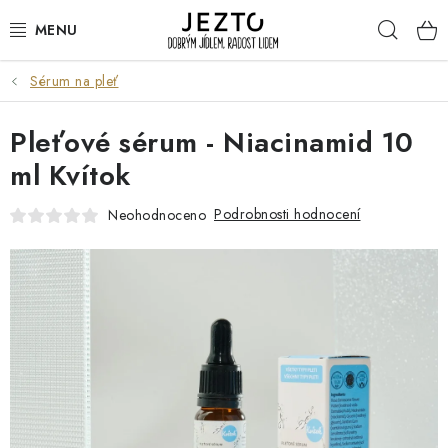
Přejít
Hleda
na
obsah
Sérum na pleť
DÁRKOVÉ SADY
Pleťové sérum - Niacinamid 10
TRVANLIVÉ
ml Kvítok
DROGERIE A KOSMETIKA
Podrobnosti hodnocení
Neohodnoceno
NÁPOJE
SPORT A ZDRAVÍ
RELAX A REGENERACE
KERAMIKA