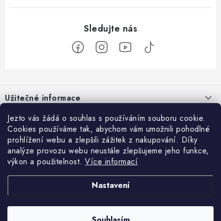
Z
á
Užitečné informace
p
a
O nás
Jezto vás žádá o souhlas s používáním souboru cookie.
Zákaznický servis
t
Cookies používáme tak, abychom vám umožnili pohodlné
Náš příběh
prohlížení webu a zlepšili zážitek z nakupování. Díky
í
Obchodní podmínky
Přijímáme online platby
analýze provozu webu neustále zlepšujeme jeho funkce,
Firemní dárky
Ochrana osobních údajů
výkon a použitelnost.
Více informací
Facebook
Kariéra
Doprava & platba
Nastavení
Catering
Jezto Market
Hodnocení obchodu
Blog
Kontakt
Souhlasím
Copyright 2026
JEZTO
. Všechna práva vyhrazena.
Upravit nastavení cookies