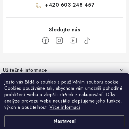
+420 603 248 457
Z
á
Užitečné informace
p
a
O nás
Jezto vás žádá o souhlas s používáním souboru cookie.
Zákaznický servis
t
Cookies používáme tak, abychom vám umožnili pohodlné
Náš příběh
prohlížení webu a zlepšili zážitek z nakupování. Díky
í
Obchodní podmínky
Přijímáme online platby
analýze provozu webu neustále zlepšujeme jeho funkce,
Firemní dárky
Ochrana osobních údajů
výkon a použitelnost.
Více informací
Facebook
Kariéra
Doprava & platba
Nastavení
Catering
Jezto Market
Hodnocení obchodu