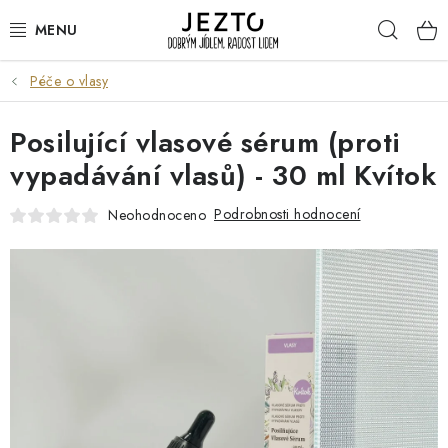
Přejít
Hleda
na
obsah
Péče o vlasy
DÁRKOVÉ SADY
Posilující vlasové sérum (proti
TRVANLIVÉ
vypadávání vlasů) - 30 ml Kvítok
DROGERIE A KOSMETIKA
Podrobnosti hodnocení
Neohodnoceno
NÁPOJE
SPORT A ZDRAVÍ
RELAX A REGENERACE
KERAMIKA