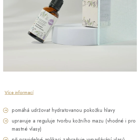
O NÁS
NÁŠ PŘÍBĚH
FIREMNÍ DÁRKY
KONTAKTY
DOPRAVA A PLATBA
Více informací
pomáhá udržovat hydratovanou pokožku hlavy
upravuje a reguluje tvorbu kožního mazu (vhodné i pro
mastné vlasy)
při pravidelné aplikaci zabraňuje vypadávání vlasů