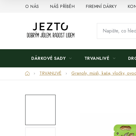
Přejít
O NÁS
NÁŠ PŘÍBĚH
FIREMNÍ DÁRKY
KON
na
obsah
DÁRKOVÉ SADY
TRVANLIVÉ
DR
Domů
TRVANLIVÉ
Granoly, müsli, kaše, vločky, ovoc