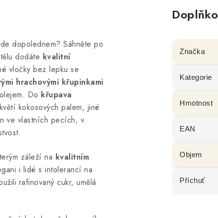
Doplňko
ovede dopolednem? Sáhněte po
Značka
 tělu dodáte
kvalitní
né vločky bez lepku se
Kategorie
ými hrachovými křupinkami
 olejem. Do
křupava
Hmotnost
větí kokosových palem, jiné
n ve vlastních pecích, v
EAN
tvost.
Objem
kterým záleží na
kvalitním
gani i lidé s intolerancí na
Příchuť
užili rafinovaný cukr, umělá