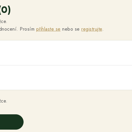
(0)
žce.
odnocení. Prosím
přihlaste se
nebo se
registrujte
.
žce.