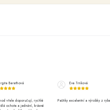
rgita Barathová
Eva Trnková
od vřele doporučují, rychlé
Paštiky excelentní a výrobky z rybe
ělá ochota a jednání, krásné