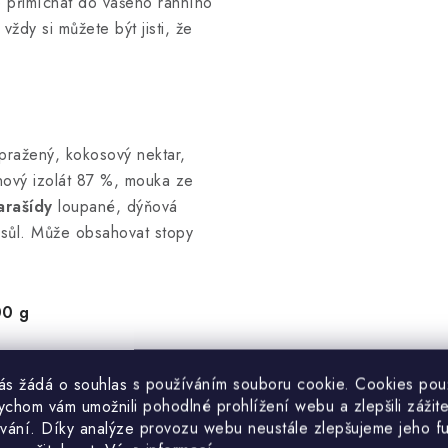
e přimíchat do vašeho ranního
vždy si můžete být jisti, že
pražený, kokosový nektar,
nový izolát 87 %, mouka ze
arašídy
loupané, dýňová
 sůl. Může obsahovat stopy
00 g
vás žádá o souhlas s používáním souboru cookie. Cookies po
1938 kJ/470 kcal
ychom vám umožnili pohodlné prohlížení webu a zlepšili zážit
24,6 g
vání. Díky analýze provozu webu neustále zlepšujeme jeho f
8,4 g