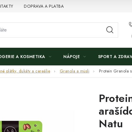
TAKTY
DOPRAVA A PLATBA
OGERIE A KOSMETIKA
NÁPOJE
SPORT A ZDRAV
né plátky, dukáty a cereálie
Granola a müsli
Protein Granola 
Protei
araší
Natu