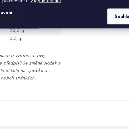
a použitelnost.
Více informací
40,6 g
tavení
9,1 g
Souhl
6,6 g
20,3 g
0,3 g
mace o výrobcích byly
ce předpisů ke změně složek a
te etiketu na výrobku a
našich stránkách.