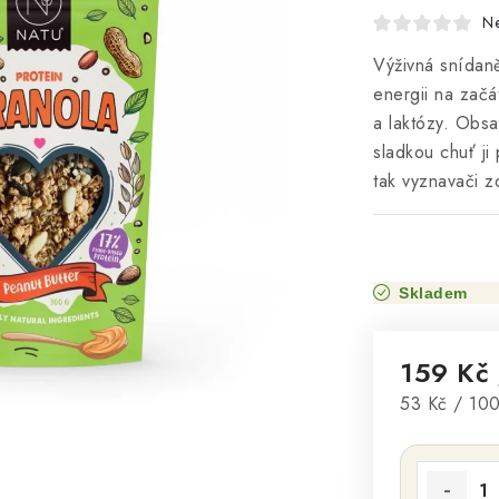
N
Výživná snídan
energii na zač
a laktózy. Obs
sladkou chuť ji
tak vyznavači z
Skladem
159 Kč
Měrná cena
53 Kč / 10