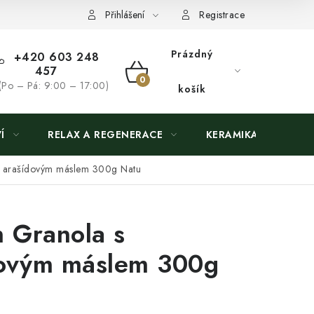
Přihlášení
Registrace
Prázdný
+420 603 248
457
NÁKUPNÍ
(Po – Pá: 9:00 – 17:00)
košík
KOŠÍK
Í
RELAX A REGENERACE
KERAMIKA
s arašídovým máslem 300g Natu
n Granola s
dovým máslem 300g