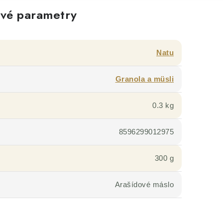
vé parametry
Natu
Granola a müsli
0.3 kg
8596299012975
300 g
Arašídové máslo