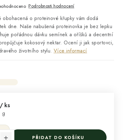
Podrobnosti hodnocení
eohodnoceno
ě obohacená o proteinové křupky vám dodá
átek dne. Naše nabušená proteinovka je bez lepku
ahuje pořádnou dávku semínek a oříšků a decentní
 propůjčuje kokosový nektar. Ocení ji jak sportovci,
dravého životního stylu.
Více informací
/ ks
:
0 g
PŘIDAT DO KOŠÍKU