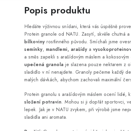
Popis produktu
Hledáte výživnou snídani, která vás úspěšně pr
Protein granole od NATU. Zasytí, skvěle chutná a
bílkoviny
rostlinného původu. Smíchali jsme oves
semínky
,
mandlemi, arašídy
a
vysokoproteinov
a směs zapekli s arašídovým máslem a kokosovým
upečená granola
je slazena pouze nektarem z ok
sladidlo v ní nenajdete. Granoly pečeme každý de
malých dávkách, abychom zachovali maximální čers
Protein granolu s arašídovým máslem ocení lidé, 
složení potravin
. Mohou si ji dopřát sportovci, ve
lepek. Jak je v NATU zvykem, při výrobě jsme nepo
sladidla ani aromata.