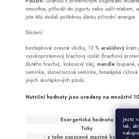
Použití:
Granolu s proteinovými křupinkami můžet
smoothie, přihodit do jogurtu nebo zalít mlékem, a 
jste tělu dodali pořádnou dávku přírodní energie.
Složení:
bezlepkové ovesné vločky, 13 %
arašídový
krém 
vysokoproteinový hrachový izolát (hrachový protei
žlutého hrachu), kokosový olej,
mandle
loupané,
semínka, slunečnicová semínka, himalájská růžová
jiných skořápkových plodů.
Nutriční hodnoty jsou uvedeny na množství 1
Jezto 
Energetická hodnota
tak, ab
Tuky
nakupo
- z toho nasycené mastné kyseliny