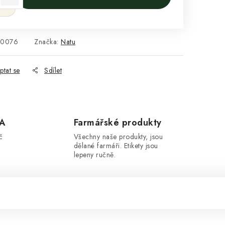
.0076
Značka:
Natu
ptat se
Sdílet
A
Farmářské produkty
č
Všechny naše produkty, jsou
dělané farmáři. Etikety jsou
lepeny ručně.