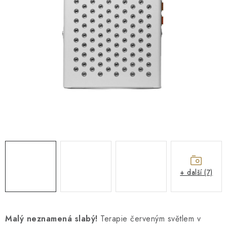
O NÁS
NÁŠ PŘÍBĚH
FIREMNÍ DÁRKY
KONTAKTY
DOPRAVA A PLATBA
+ další (7)
Malý neznamená slabý!
Terapie červeným světlem v