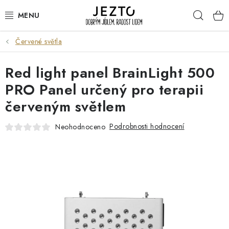
Přejít
Hleda
na
obsah
Červené světla
DÁRKOVÉ SADY
Red light panel BrainLight 500
TRVANLIVÉ
PRO Panel určený pro terapii
DROGERIE A KOSMETIKA
červeným světlem
NÁPOJE
Podrobnosti hodnocení
Neohodnoceno
SPORT A ZDRAVÍ
RELAX A REGENERACE
KERAMIKA