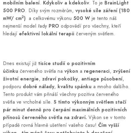
mobilním balení
.
Kdykoliv a kdekoliv
. To je
BrainLight
500 PRO
. Díky svým rozměrům,
vysoké síle záření
(180
2
mW/ cm
)
a celkovému výkonu
500 W
je tento náš
nejmenší model řady
PRO
odpovědí pro všechny, kteří
hledají
efektivní
lokální terapii
červeným světlem.
Dnes existují již
tisíce studií o pozitivním
účinku
červeného světla na
výkon
a
regeneraci
,
zvýšení
životní energie
,
zdraví pokožky
,
antiage působení
,
podporu
dobré nálady
,
kvalitu spánku
a mnoho dalšího.
Tento produkt vám přináší všechny pozitiva červeného
světla ve vrcholné síle.
S tímto výkonným světlem stačí
pár minut denně pro čerpání maximálních pozitivních
přínosů červeného světla na zdraví.
Výkon se v tomto
případě rovná hlavně ušetření vašeho času!
Čím vyšší
výkon - tím méně času potřebujete k dosažení