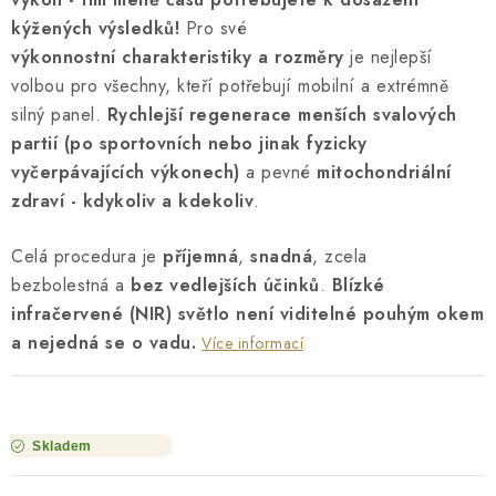
kýžených výsledků!
Pro své
výkonnostní charakteristiky a rozměry
je nejlepší
volbou pro všechny, kteří potřebují mobilní a extrémně
silný panel.
R
ychlejší regenerace menších svalových
partií (po sportovních nebo jinak fyzicky
vyčerpávajících výkonech)
a pevné
mitochondriální
zdraví - kdykoliv a kdekoliv
.
Celá procedura je
příjemná
,
snadná
, zcela
bezbolestná a
bez vedlejších účinků
.
Blízké
infračervené (NIR) světlo není viditelné pouhým okem
a nejedná se o vadu.
Více informací
Skladem