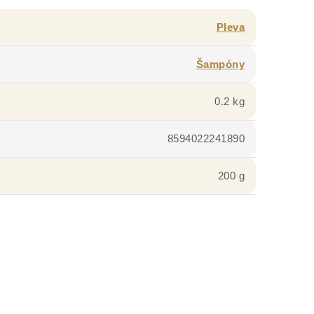
Pleva
Šampóny
0.2 kg
8594022241890
200 g