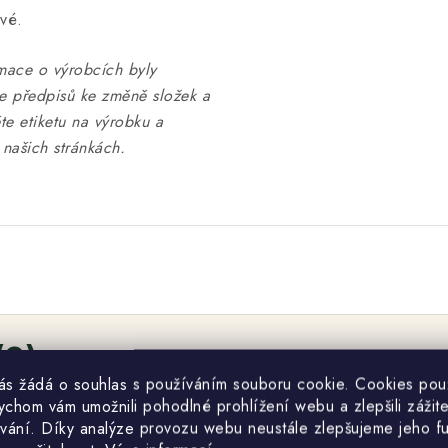
ivé.
mace o výrobcích byly
ce předpisů ke změně složek a
te etiketu na výrobku a
našich stránkách.
(0)
vás žádá o souhlas s používáním souboru cookie. Cookies po
žce.
ychom vám umožnili pohodlné prohlížení webu a zlepšili zážit
odnocení. Prosím
přihlaste se
nebo se
registrujte
.
vání. Díky analýze provozu webu neustále zlepšujeme jeho f