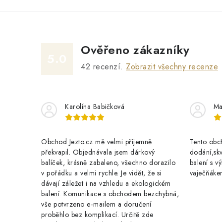
Ověřeno zákazníky
5.0
42
recenzí.
Zobrazit všechny recenze
Karolína Babičková
Ma
Obchod Jezto.cz mě velmi příjemně
Tento obch
překvapil. Objednávala jsem dárkový
dodání,skv
balíček, krásně zabaleno, všechno dorazilo
balení s 
v pořádku a velmi rychle. Je vidět, že si
vaječňáke
dávají záležet i na vzhledu a ekologickém
balení. Komunikace s obchodem bezchybná,
vše potvrzeno e‑mailem a doručení
proběhlo bez komplikací. Určitě zde