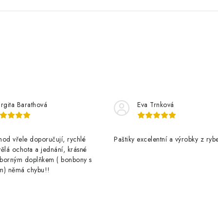
rgita Barathová
Eva Trnková
od vřele doporučují, rychlé
Paštiky excelentní a výrobky z rybe
ělá ochota a jednání, krásné
výborným doplňkem ( bonbony s
m) němá chybu!!