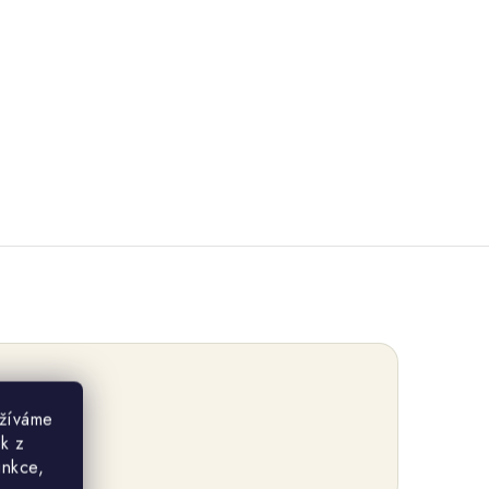
užíváme
ek z
unkce,