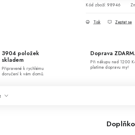
Kód zboží:
98946
Z
Tisk
Zeptat se
3904 položek
Doprava ZDARM
skladem
Při nákupu nad 1200 K
platíme dopravu my!
Připravené k rychlému
doručení k vám domů.
e
Doplňko