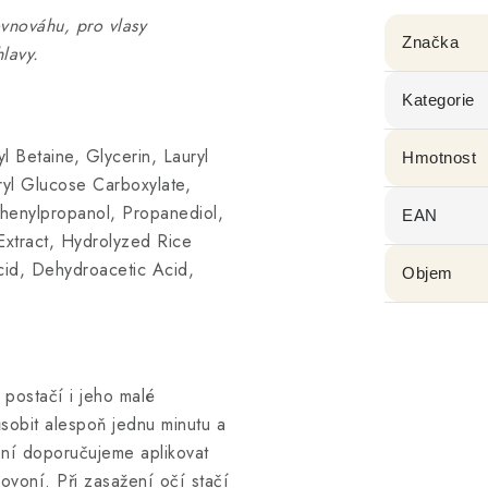
ovnováhu, pro vlasy
Značka
lavy.
Kategorie
Betaine, Glycerin, Lauryl
Hmotnost
yl Glucose Carboxylate,
henylpropanol, Propanediol,
EAN
 Extract, Hydrolyzed Rice
cid, Dehydroacetic Acid,
Objem
postačí i jeho malé
sobit alespoň jednu minutu a
ení doporučujeme aplikovat
rovoní. Při zasažení očí stačí