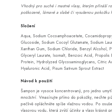
Vhodný pro suché i mastné vlasy, kterým přináší r
poškozené, lámavé a slabé či vysušenou pokožku h
Složení
Aqua, Sodium Cocoamphoacetate, Cocamidopropyl 
Glucoside, Sodium Cocoyl Glutamate, Sodium Laur
Xanthan Gum, Sodium Chloride, Benzyl Alcohol, P
Glyceryl Laurate, Isomalt, Benzoic Acid, Propolis
Protein, Hydrolyzed Glycosaminoglycans, Citric A
Hyaluronic Acid, Pisum Sativum Sprout Extract
Návod k použití
Šampon je vysoce koncentrovaný, pro jedno umytí 
množství. Vmasírujte přímo do pokožky, nechte pů
pečlivě opláchněte spíše vlažnou vodou. Po osuš
vlasovou vodu, která zvýší účinky a vlasy krásně p