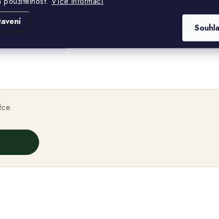
a použitelnost.
Více informací
tavení
Souhl
žce.