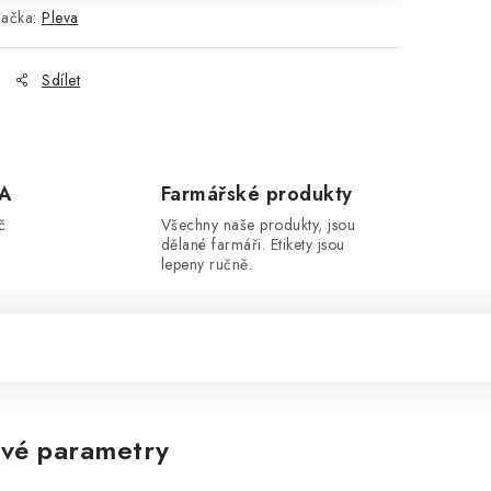
načka:
Pleva
Sdílet
A
Farmářské produkty
č
Všechny naše produkty, jsou
dělané farmáři. Etikety jsou
lepeny ručně.
vé parametry