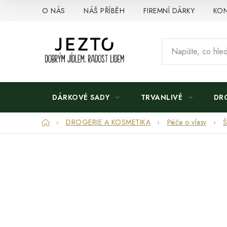
Přejít
O NÁS
NÁŠ PŘÍBĚH
FIREMNÍ DÁRKY
KON
na
obsah
DÁRKOVÉ SADY
TRVANLIVÉ
DR
Domů
DROGERIE A KOSMETIKA
Péče o vlasy