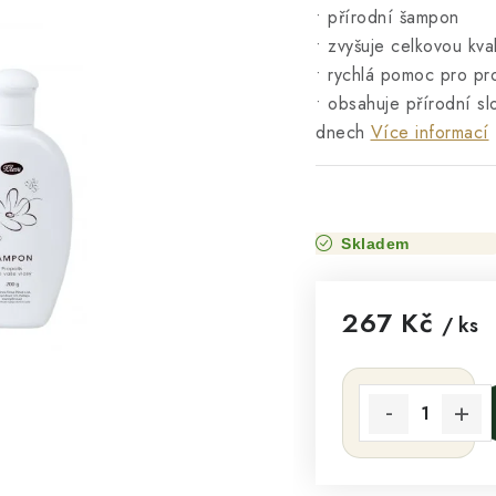
• přírodní šampon
• zvyšuje celkovou kval
• rychlá pomoc pro pr
• obsahuje přírodní slo
dnech
Více informací
Skladem
267 Kč
/ ks
Měrná cena: