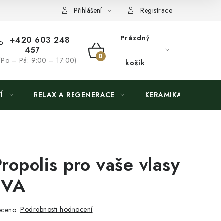
Přihlášení
Registrace
Prázdný
+420 603 248
457
NÁKUPNÍ
(Po – Pá: 9:00 – 17:00)
košík
KOŠÍK
Í
RELAX A REGENERACE
KERAMIKA
opolis pro vaše vlasy
EVA
Podrobnosti hodnocení
oceno