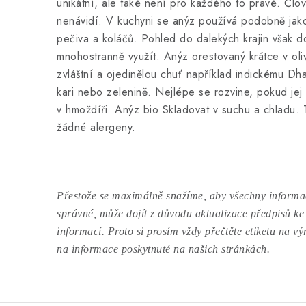
unikátní, ale také není pro každého to pravé. Člo
nenávidí. V kuchyni se anýz používá podobně jako
pečiva a koláčů. Pohled do dalekých krajin však d
mnohostranně využít. Anýz orestovaný krátce v oli
zvláštní a ojedinělou chuť například indickému Dh
kari nebo zelenině. Nejlépe se rozvine, pokud jej 
v hmoždíři. Anýz bio Skladovat v suchu a chladu.
žádné alergeny.
Přestože se maximálně snažíme, aby všechny informac
správné, může dojít z důvodu aktualizace předpisů ke
informací. Proto si prosím vždy přečtěte etiketu na v
na informace poskytnuté na našich stránkách.