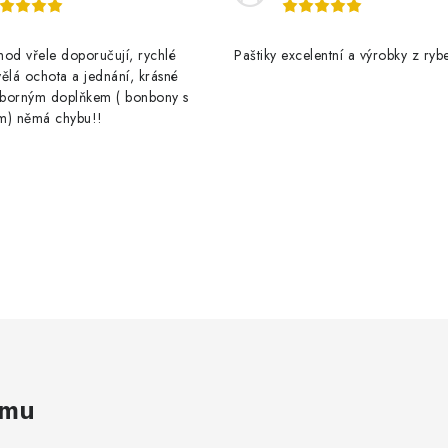
od vřele doporučují, rychlé
Paštiky excelentní a výrobky z rybe
ělá ochota a jednání, krásné
výborným doplňkem ( bonbony s
m) němá chybu!!
amu