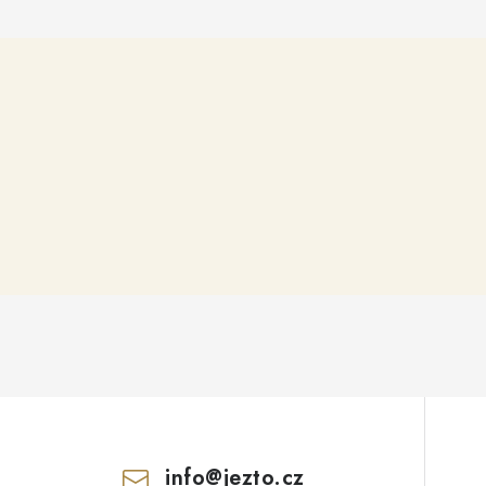
info
@
jezto.cz