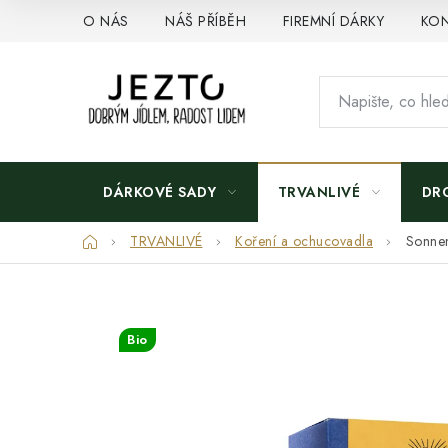
Přejít
O NÁS
NÁŠ PŘÍBĚH
FIREMNÍ DÁRKY
KON
na
obsah
DÁRKOVÉ SADY
TRVANLIVÉ
DR
Domů
TRVANLIVÉ
Koření a ochucovadla
Sonnen
Bio