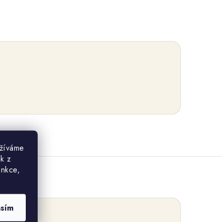
užíváme
ek z
unkce,
asím