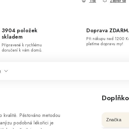
Tisk
Zeptat se
3904 položek
Doprava ZDARM
skladem
Při nákupu nad 1200 K
platíme dopravu my!
Připravené k rychlému
doručení k vám domů.
e
Doplňko
o kvalitě. Pěstováno metodou
Značka
 anýzu podobná lékořici je