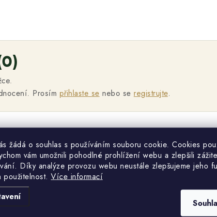
(0)
žce.
odnocení. Prosím
přihlaste se
nebo se
registrujte
.
vás žádá o souhlas s používáním souboru cookie. Cookies po
ychom vám umožnili pohodlné prohlížení webu a zlepšili zážit
vání. Díky analýze provozu webu neustále zlepšujeme jeho f
a použitelnost.
Více informací
tavení
Souhl
žce.