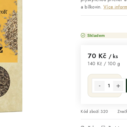
a bílkovin.
Více infor
Skladem
70 Kč
/ ks
Měrná cena:
140 Kč / 100 g
Kód zboží:
320
Znač