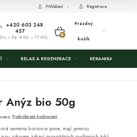
Přihlášení
Registrace
Prázdný
+420 603 248
457
NÁKUPNÍ
(Po – Pá: 9:00 – 17:00)
košík
KOŠÍK
Í
RELAX A REGENERACE
KERAMIKA
r Anýz bio 50g
Podrobnosti hodnocení
oceno
zácná semena borovice pinie, mají jemnou
 jsou zdrojem zdraví prospěšných rostlinných tuků