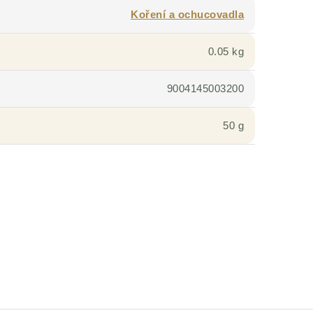
Koření a ochucovadla
0.05 kg
9004145003200
50 g