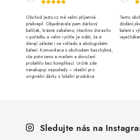
Obchod Jezto.cz mě velmi příjemně
Tento obch
překvapil. Objednávala jsem dárkový
dodání,skv
balíček, krásně zabaleno, všechno dorazilo
balení s 
v pořádku a velmi rychle. Je vidět, že si
vaječňáke
dávají záležet i na vzhledu a ekologickém
balení. Komunikace s obchodem bezchybná,
vše potvrzeno e‑mailem a doručení
proběhlo bez komplikací. Určitě zde
nenakupuji naposledy – ideální pro
originální dárky z lokální produkce.
Sledujte nás na Instagr