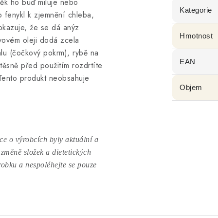
věk ho buď miluje nebo
Kategorie
 fenykl k zjemnění chleba,
okazuje, že se dá anýz
Hmotnost
vovém oleji dodá zcela
alu (čočkový pokrm), rybě na
EAN
těsně před použitím rozdrtíte
 Tento produkt neobsahuje
Objem
e o výrobcích byly aktuální a
 změně složek a dietetických
ýrobku a nespoléhejte se pouze