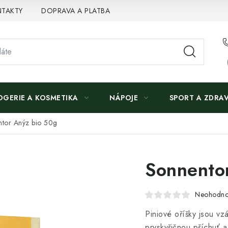
TAKTY
DOPRAVA A PLATBA
OGERIE A KOSMETIKA
NÁPOJE
SPORT A ZDRAV
tor Anýz bio 50g
Sonnento
Neohodn
Piniové oříšky jsou v
pryskyřičnou příchuť a