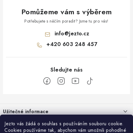
Pomůžeme vám s výběrem
Potřebujete s něčím poradit? Jsme tu pro vás!
info
@
jezto.cz
+420 603 248 457
Z
á
Užitečné informace
p
a
O nás
Jezto vás žádá o souhlas s používáním souboru cookie.
Zákaznický servis
t
Cookies používáme tak, abychom vám umožnili pohodlné