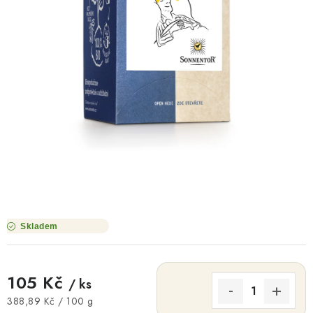
O NÁS
NÁŠ PŘÍBĚH
FIREMNÍ DÁRKY
KONTAKTY
DOPRAVA A PLATBA
Skladem
105 Kč
/ ks
Měrná cena:
388,89 Kč / 100 g