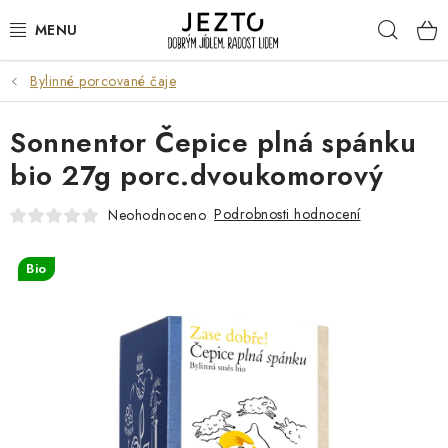
Přejít
Hleda
na
obsah
Bylinné porcované čaje
DÁRKOVÉ SADY
Sonnentor Čepice plná spánku
TRVANLIVÉ
bio 27g porc.dvoukomorový
DROGERIE A KOSMETIKA
Podrobnosti hodnocení
Neohodnoceno
NÁPOJE
Bio
SPORT A ZDRAVÍ
RELAX A REGENERACE
KERAMIKA