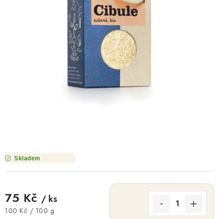
O NÁS
NÁŠ PŘÍBĚH
FIREMNÍ DÁRKY
KONTAKTY
DOPRAVA A PLATBA
Skladem
75 Kč
/ ks
Měrná cena:
100 Kč / 100 g