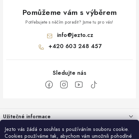
Pomůžeme vám s výběrem
Potřebujete s něčím poradit? Jsme tu pro vás!
info
@
jezto.cz
+420 603 248 457
Z
á
Užitečné informace
p
a
O nás
Jezto vás žádá o souhlas s používáním souboru cookie.
Zákaznický servis
t
Cookies používáme tak, abychom vám umožnili pohodlné