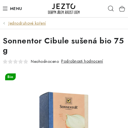
Přejít
Hleda
na
obsah
Jednodruhové koření
DÁRKOVÉ SADY
Sonnentor Cibule sušená bio 75
TRVANLIVÉ
g
DROGERIE A KOSMETIKA
Podrobnosti hodnocení
Neohodnoceno
NÁPOJE
Bio
SPORT A ZDRAVÍ
RELAX A REGENERACE
KERAMIKA