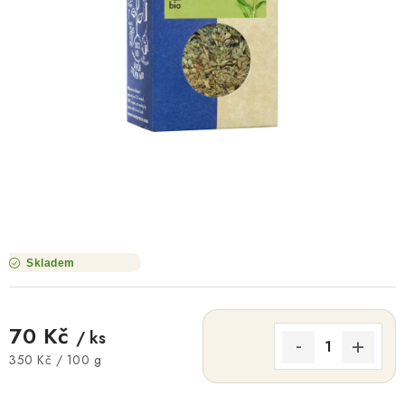
O NÁS
NÁŠ PŘÍBĚH
FIREMNÍ DÁRKY
KONTAKTY
DOPRAVA A PLATBA
Skladem
70 Kč
/ ks
Měrná cena:
350 Kč / 100 g