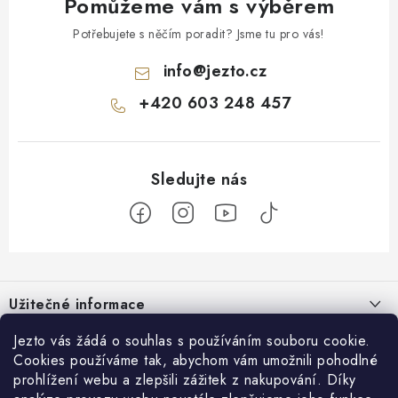
Pomůžeme vám s výběrem
Potřebujete s něčím poradit? Jsme tu pro vás!
info
@
jezto.cz
+420 603 248 457
Z
á
Užitečné informace
p
a
O nás
Jezto vás žádá o souhlas s používáním souboru cookie.
Zákaznický servis
t
Cookies používáme tak, abychom vám umožnili pohodlné
Náš příběh
prohlížení webu a zlepšili zážitek z nakupování. Díky
í
Obchodní podmínky
Přijímáme online platby