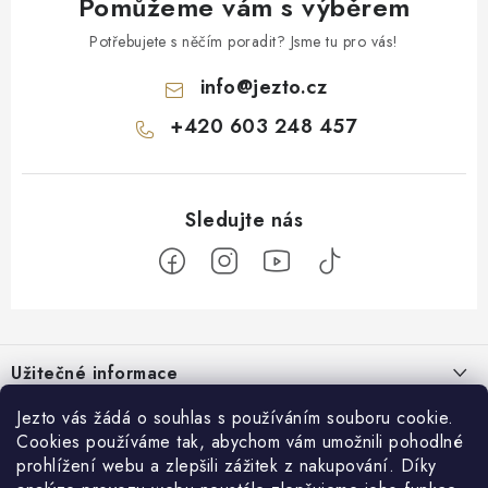
Pomůžeme vám s výběrem
Potřebujete s něčím poradit? Jsme tu pro vás!
info
@
jezto.cz
+420 603 248 457
Z
á
Užitečné informace
p
a
O nás
Jezto vás žádá o souhlas s používáním souboru cookie.
Zákaznický servis
t
Cookies používáme tak, abychom vám umožnili pohodlné
Náš příběh
prohlížení webu a zlepšili zážitek z nakupování. Díky
í
Obchodní podmínky
Přijímáme online platby