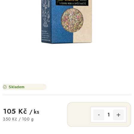
O NÁS
NÁŠ PŘÍBĚH
FIREMNÍ DÁRKY
KONTAKTY
DOPRAVA A PLATBA
Skladem
105 Kč
/ ks
Měrná cena:
350 Kč / 100 g