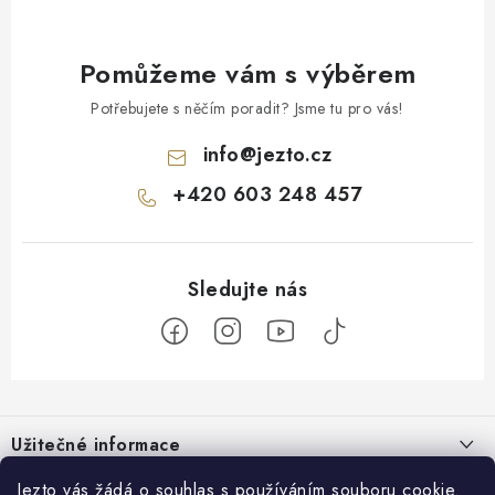
Pomůžeme vám s výběrem
Potřebujete s něčím poradit? Jsme tu pro vás!
info
@
jezto.cz
+420 603 248 457
Z
á
Užitečné informace
p
a
O nás
Jezto vás žádá o souhlas s používáním souboru cookie.