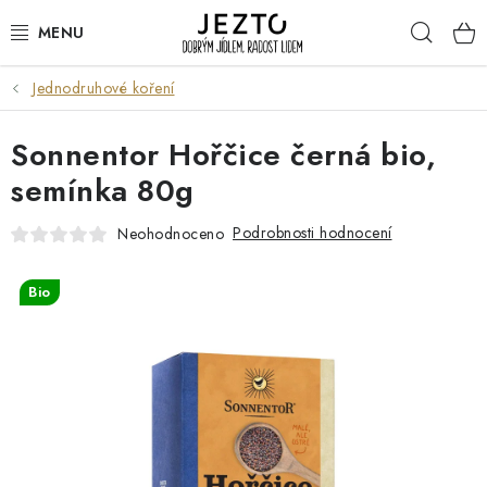
Přejít
Hleda
na
obsah
Jednodruhové koření
DÁRKOVÉ SADY
Sonnentor Hořčice černá bio,
TRVANLIVÉ
semínka 80g
DROGERIE A KOSMETIKA
Podrobnosti hodnocení
Neohodnoceno
NÁPOJE
Bio
SPORT A ZDRAVÍ
RELAX A REGENERACE
KERAMIKA