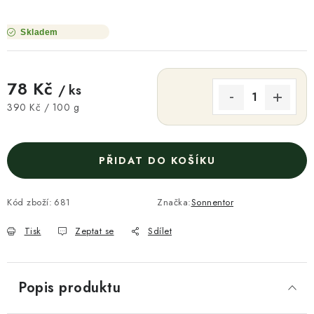
Skladem
78 Kč
/ ks
Měrná cena:
390 Kč / 100 g
PŘIDAT DO KOŠÍKU
Kód zboží:
681
Značka:
Sonnentor
Tisk
Zeptat se
Sdílet
Popis produktu