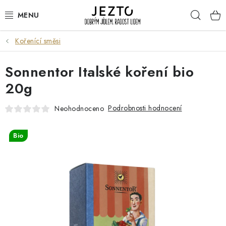
Přejít
Hleda
na
obsah
Kořenící směsi
DÁRKOVÉ SADY
Sonnentor Italské koření bio
TRVANLIVÉ
20g
DROGERIE A KOSMETIKA
Podrobnosti hodnocení
Neohodnoceno
NÁPOJE
Bio
SPORT A ZDRAVÍ
RELAX A REGENERACE
KERAMIKA