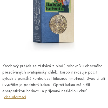
O NÁS
NÁŠ PŘÍBĚH
FIREMNÍ DÁRKY
KONTAKTY
DOPRAVA A PLATBA
Karobový prášek se získává z plodů rohovníku obecného,
přezdívaných svatojánský chléb. Karob navozuje pocit
sytosti a pomáhá kontrolovat tělesnou hmotnost. Svou chutí
i využitím je podobný kakau. Oproti kakau má nižší
energetickou hodnotu a příjemně nasládlou chuť.
Více informací