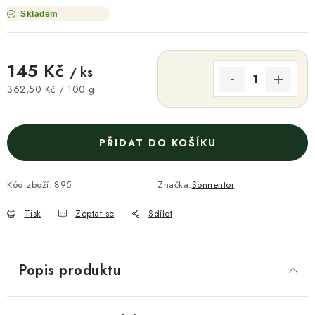
Skladem
145 Kč
/ ks
Měrná cena:
362,50 Kč / 100 g
PŘIDAT DO KOŠÍKU
Kód zboží:
895
Značka:
Sonnentor
Tisk
Zeptat se
Sdílet
Popis produktu