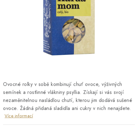
O NÁS
NÁŠ PŘÍBĚH
FIREMNÍ DÁRKY
KONTAKTY
DOPRAVA A PLATBA
Ovocné rolky v sobě kombinují chuť ovoce, výživných
semínek a rostlinné vlákniny psyllia. Získají si vás svojí
nezaměnitelnou nasládlou chutí, kterou jim dodává sušené
ovoce. Žádná přidaná sladidla ani cukry v nich nenajdete.
Více informací