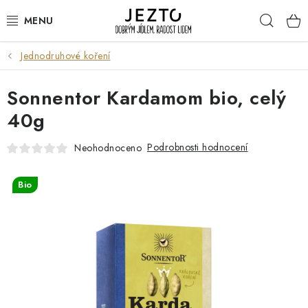
Přejít
Hleda
na
obsah
Jednodruhové koření
DÁRKOVÉ SADY
Sonnentor Kardamom bio, celý
TRVANLIVÉ
40g
DROGERIE A KOSMETIKA
Podrobnosti hodnocení
Neohodnoceno
NÁPOJE
Bio
SPORT A ZDRAVÍ
RELAX A REGENERACE
KERAMIKA