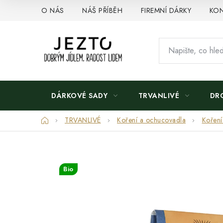
Přejít
O NÁS
NÁŠ PŘÍBĚH
FIREMNÍ DÁRKY
KON
na
obsah
DÁRKOVÉ SADY
TRVANLIVÉ
DR
Domů
TRVANLIVÉ
Koření a ochucovadla
Koření
Bio