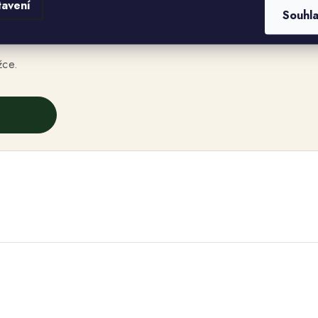
tavení
Souhl
žce.