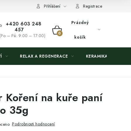
Přihlášení
Registrace
Prázdný
+420 603 248
457
NÁKUPNÍ
(Po – Pá: 9:00 – 17:00)
košík
KOŠÍK
Í
RELAX A REGENERACE
KERAMIKA
 Koření na kuře paní
io 35g
Podrobnosti hodnocení
oceno