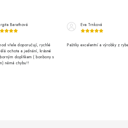
rgita Barathová
Eva Trnková
od vřele doporučují, rychlé
Paštiky excelentní a výrobky z rybe
ělá ochota a jednání, krásné
výborným doplňkem ( bonbony s
m) němá chybu!!