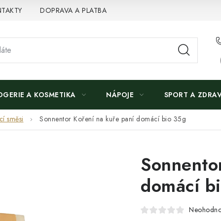
TAKTY
DOPRAVA A PLATBA
OGERIE A KOSMETIKA
NÁPOJE
SPORT A ZDRAV
cí směsi
Sonnentor Koření na kuře paní domácí bio 35g
Sonnentor
domácí b
Neohodn