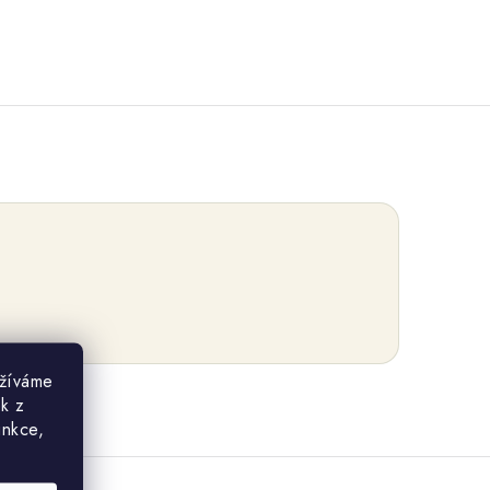
užíváme
ek z
unkce,