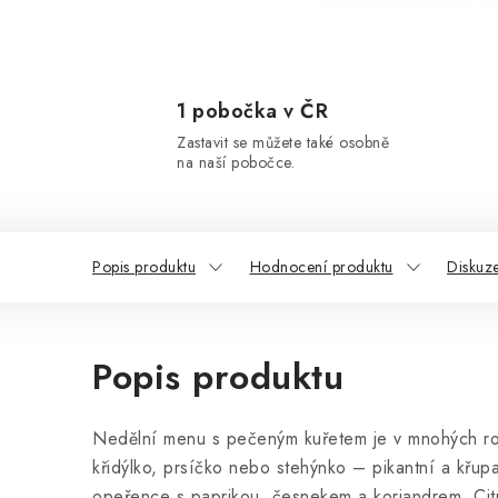
1 pobočka v ČR
Zastavit se můžete také osobně
na naší pobočce.
Popis produktu
Hodnocení produktu
Diskuz
Popis produktu
Nedělní menu s pečeným kuřetem je v mnohých rodi
křidýlko, prsíčko nebo stehýnko – pikantní a kř
opeřence s paprikou, česnekem a koriandrem. Cit