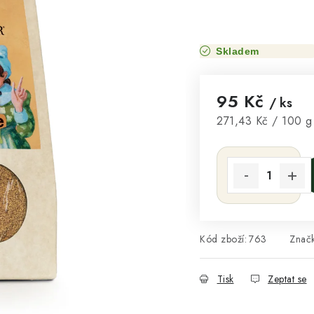
Skladem
95 Kč
/ ks
Měrná cena:
271,43 Kč / 100 g
Kód zboží:
763
Znač
Tisk
Zeptat se