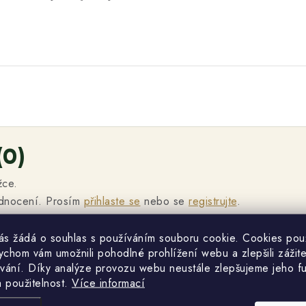
(0)
žce.
odnocení. Prosím
přihlaste se
nebo se
registrujte
.
vás žádá o souhlas s používáním souboru cookie. Cookies po
ychom vám umožnili pohodlné prohlížení webu a zlepšili zážit
vání. Díky analýze provozu webu neustále zlepšujeme jeho f
a použitelnost.
Více informací