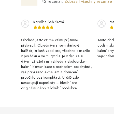
42
recenzí.
Zobrazit všechny recenze
Karolína Babičková
Ma
Obchod Jezto.cz mě velmi příjemně
Tento obch
překvapil. Objednávala jsem dárkový
dodání,skv
balíček, krásně zabaleno, všechno dorazilo
balení s 
v pořádku a velmi rychle. Je vidět, že si
vaječňáke
dávají záležet i na vzhledu a ekologickém
balení. Komunikace s obchodem bezchybná,
vše potvrzeno e‑mailem a doručení
proběhlo bez komplikací. Určitě zde
nenakupuji naposledy – ideální pro
originální dárky z lokální produkce.