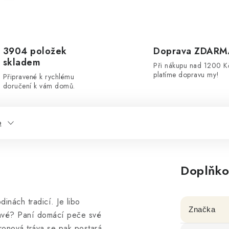
3904 položek
Doprava ZDARM
skladem
Při nákupu nad 1200 K
platíme dopravu my!
Připravené k rychlému
doručení k vám domů.
e
Doplňko
nách tradicí. Je libo
Značka
upavé? Paní domácí peče své
ronová tráva se pak postará