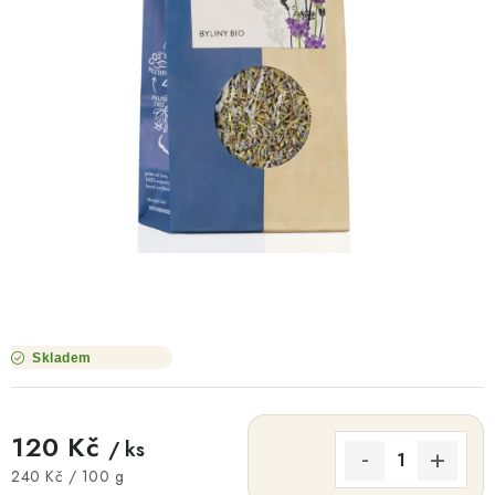
O NÁS
NÁŠ PŘÍBĚH
FIREMNÍ DÁRKY
KONTAKTY
DOPRAVA A PLATBA
Skladem
120 Kč
/ ks
Měrná cena:
240 Kč / 100 g