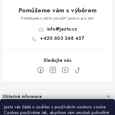
Pomůžeme vám s výběrem
Potřebujete s něčím poradit? Jsme tu pro vás!
info
@
jezto.cz
+420 603 248 457
Z
á
Užitečné informace
p
a
O nás
Jezto vás žádá o souhlas s používáním souboru cookie.
Zákaznický servis
t
Cookies používáme tak, abychom vám umožnili pohodlné