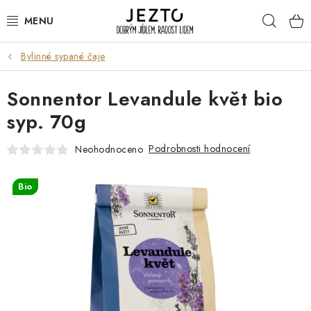
Přejít
Hleda
na
obsah
Bylinné sypané čaje
DÁRKOVÉ SADY
Sonnentor Levandule květ bio
TRVANLIVÉ
syp. 70g
DROGERIE A KOSMETIKA
Podrobnosti hodnocení
Neohodnoceno
NÁPOJE
Bio
SPORT A ZDRAVÍ
RELAX A REGENERACE
KERAMIKA