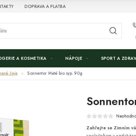
TAKTY
DOPRAVA A PLATBA
OGERIE A KOSMETIKA
NÁPOJE
SPORT A ZDRAV
pané čaje
Sonnentor Maté bio syp. 90g
Sonnentor
Neohodn
Zahřejte se Zimním v
společníkem v nadcházej