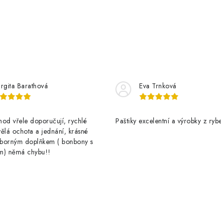
rgita Barathová
Eva Trnková
od vřele doporučují, rychlé
Paštiky excelentní a výrobky z rybe
ělá ochota a jednání, krásné
výborným doplňkem ( bonbony s
m) němá chybu!!