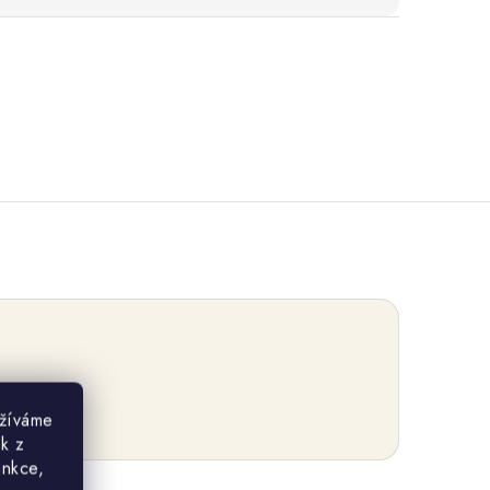
užíváme
ek z
unkce,