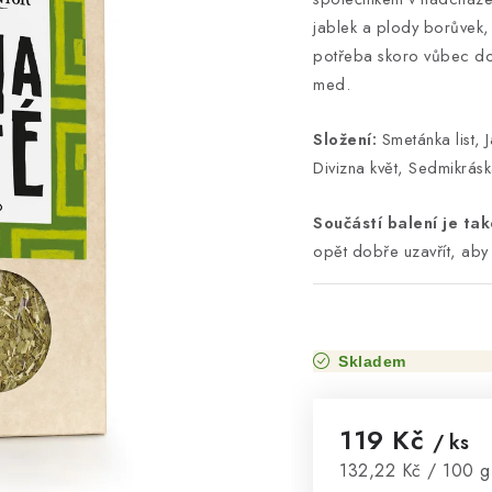
jablek a plody borůvek,
potřeba skoro vůbec dos
med.
Složení:
Smetánka list, J
Divizna květ, Sedmikrás
Součástí balení je tak
opět dobře uzavřít, aby 
Skladem
119 Kč
/ ks
Měrná cena:
132,22 Kč / 100 g