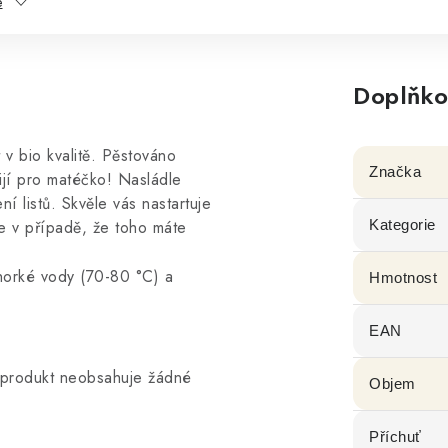
e
Doplňko
v bio kvalitě. Pěstováno
Značka
jí pro matéčko! Nasládle
í listů. Skvěle vás nastartuje
e v případě, že toho máte
Kategorie
 horké vody (70-80
°
C) a
Hmotnost
EAN
o produkt neobsahuje žádné
Objem
Příchuť