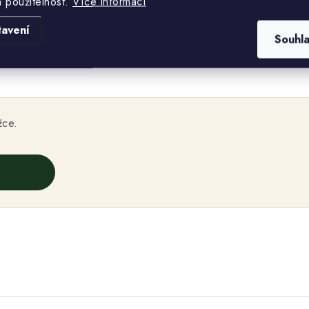
a použitelnost.
Více informací
tavení
Souhl
žce.