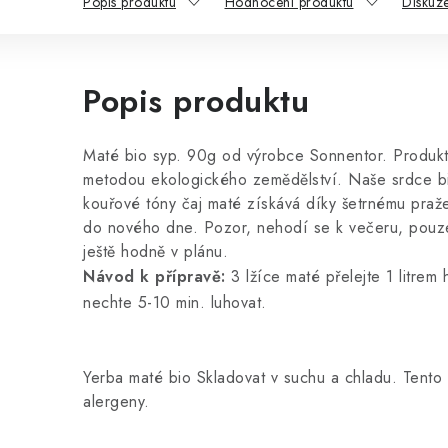
Popis produktu
Hodnocení produktu
Diskuz
Popis produktu
Maté bio syp. 90g od výrobce Sonnentor. Produkt 
metodou ekologického zemědělství. Naše srdce bi
kouřové tóny čaj maté získává díky šetrnému pražen
do nového dne. Pozor, nehodí se k večeru, pouz
ještě hodně v plánu.
Návod k přípravě:
3 lžíce maté
přelejte
1 litrem
nechte 5-10 min. luhovat.
Yerba maté bio Skladovat v suchu a chladu. Tent
alergeny.