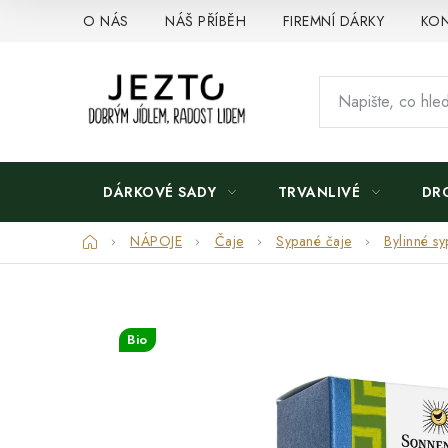
Přejít
O NÁS
NÁŠ PŘÍBĚH
FIREMNÍ DÁRKY
KON
na
obsah
DÁRKOVÉ SADY
TRVANLIVÉ
DR
Domů
NÁPOJE
Čaje
Sypané čaje
Bylinné sy
Bio