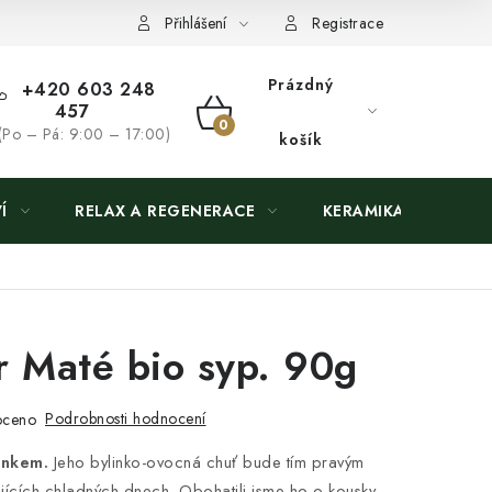
Přihlášení
Registrace
Prázdný
+420 603 248
457
NÁKUPNÍ
(Po – Pá: 9:00 – 17:00)
košík
KOŠÍK
Í
RELAX A REGENERACE
KERAMIKA
 Maté bio syp. 90g
Podrobnosti hodnocení
oceno
ánkem.
Jeho bylinko-ovocná chuť bude tím pravým
ících chladných dnech. Obohatili jsme ho o kousky