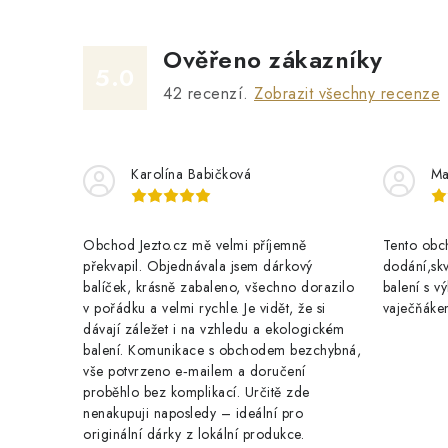
Ověřeno zákazníky
5.0
42
recenzí.
Zobrazit všechny recenze
Karolína Babičková
Ma
Obchod Jezto.cz mě velmi příjemně
Tento obch
překvapil. Objednávala jsem dárkový
dodání,skv
balíček, krásně zabaleno, všechno dorazilo
balení s 
v pořádku a velmi rychle. Je vidět, že si
vaječňáke
dávají záležet i na vzhledu a ekologickém
balení. Komunikace s obchodem bezchybná,
vše potvrzeno e‑mailem a doručení
proběhlo bez komplikací. Určitě zde
nenakupuji naposledy – ideální pro
originální dárky z lokální produkce.