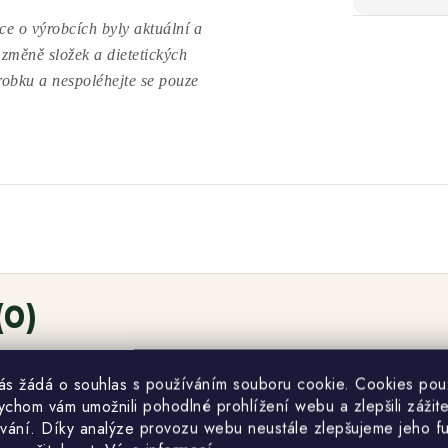
e o výrobcích byly aktuální a
 změně složek a dietetických
ýrobku a nespoléhejte se pouze
(0)
žce.
odnocení. Prosím
přihlaste se
nebo se
registrujte
.
vás žádá o souhlas s používáním souboru cookie. Cookies po
ychom vám umožnili pohodlné prohlížení webu a zlepšili zážit
vání. Díky analýze provozu webu neustále zlepšujeme jeho f