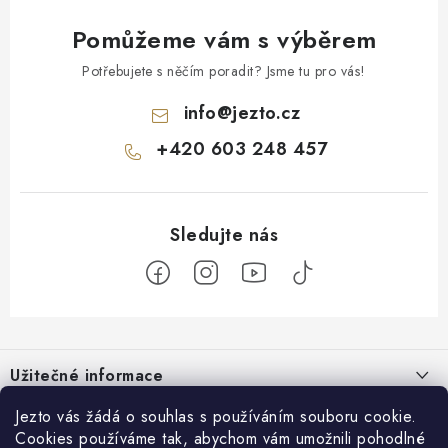
Pomůžeme vám s výběrem
Potřebujete s něčím poradit? Jsme tu pro vás!
info
@
jezto.cz
+420 603 248 457
Z
á
Užitečné informace
p
a
O nás
Jezto vás žádá o souhlas s používáním souboru cookie.
Zákaznický servis
t
Cookies používáme tak, abychom vám umožnili pohodlné