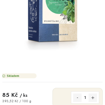
O NÁS
NÁŠ PŘÍBĚH
FIREMNÍ DÁRKY
KONTAKTY
DOPRAVA A PLATBA
Skladem
85 Kč
/ ks
Měrná cena:
393,52 Kč / 100 g