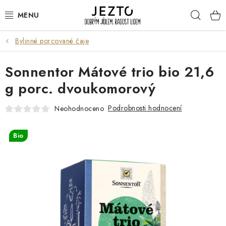
Přejít
Hleda
na
obsah
Bylinné porcované čaje
DÁRKOVÉ SADY
Sonnentor Mátové trio bio 21,6
TRVANLIVÉ
g porc. dvoukomorový
DROGERIE A KOSMETIKA
Podrobnosti hodnocení
Neohodnoceno
NÁPOJE
Bio
SPORT A ZDRAVÍ
RELAX A REGENERACE
KERAMIKA