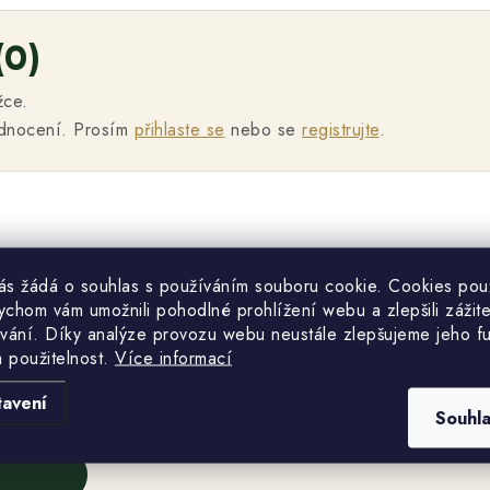
(0)
žce.
odnocení. Prosím
přihlaste se
nebo se
registrujte
.
vás žádá o souhlas s používáním souboru cookie. Cookies po
ychom vám umožnili pohodlné prohlížení webu a zlepšili zážit
vání. Díky analýze provozu webu neustále zlepšujeme jeho f
a použitelnost.
Více informací
žce.
tavení
Souhl