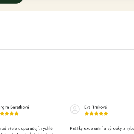
rgita Barathová
Eva Trnková
od vřele doporučují, rychlé
Paštiky excelentní a výrobky z rybe