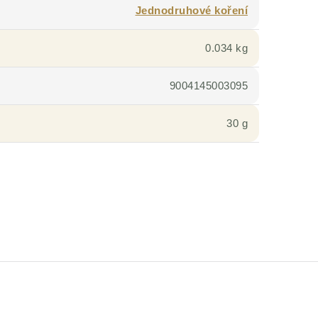
Jednodruhové koření
0.034 kg
9004145003095
30 g