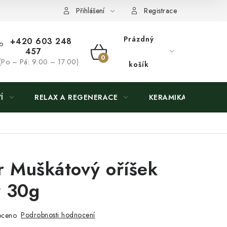
Přihlášení
Registrace
Prázdný
+420 603 248
457
NÁKUPNÍ
(Po – Pá: 9:00 – 17:00)
košík
KOŠÍK
Í
RELAX A REGENERACE
KERAMIKA
r Muškátový oříšek
ý 30g
Podrobnosti hodnocení
oceno