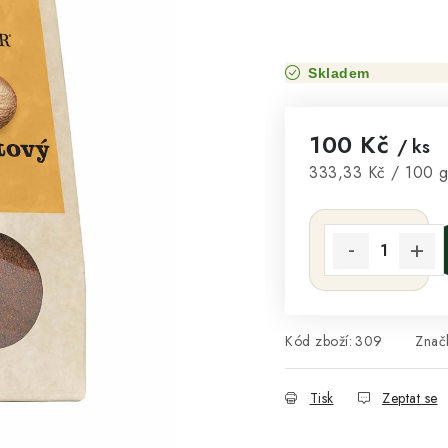
Skladem
100 Kč
/ ks
Měrná cena:
333,33 Kč / 100 
Kód zboží:
309
Znač
Tisk
Zeptat se