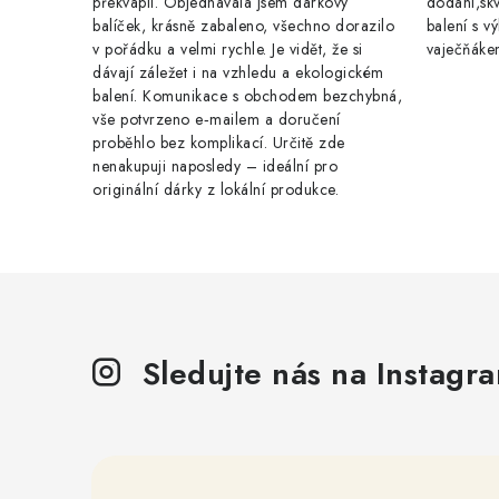
překvapil. Objednávala jsem dárkový
dodání,skv
balíček, krásně zabaleno, všechno dorazilo
balení s 
v pořádku a velmi rychle. Je vidět, že si
vaječňáke
dávají záležet i na vzhledu a ekologickém
balení. Komunikace s obchodem bezchybná,
vše potvrzeno e‑mailem a doručení
proběhlo bez komplikací. Určitě zde
nenakupuji naposledy – ideální pro
originální dárky z lokální produkce.
Sledujte nás na Instagr