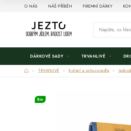
Přejít
O NÁS
NÁŠ PŘÍBĚH
FIREMNÍ DÁRKY
KON
na
obsah
DÁRKOVÉ SADY
TRVANLIVÉ
DR
Domů
TRVANLIVÉ
Koření a ochucovadla
Jednod
Bio