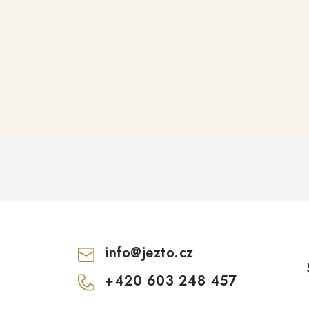
info
@
jezto.cz
+420 603 248 457