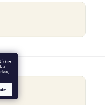
užíváme
ek z
unkce,
asím