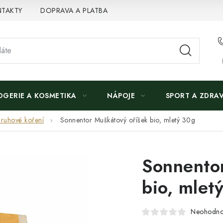
TAKTY
DOPRAVA A PLATBA
OGERIE A KOSMETIKA
NÁPOJE
SPORT A ZDRAV
ruhové koření
Sonnentor Muškátový oříšek bio, mletý 30g
Sonnento
bio, mlet
Neohodn