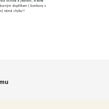
ělá ochota a jednání, krásné
výborným doplňkem ( bonbony s
m) němá chybu!!
amu