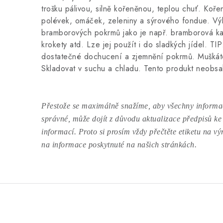
trošku pálivou, silně kořeněnou, teplou chuť. Kořen
polévek, omáček, zeleniny a sýrového fondue. V
bramborových pokrmů jako je např. bramborová k
krokety atd. Lze jej použít i do sladkých jídel. TI
dostatečné dochucení a zjemnění pokrmů. Muškáto
Skladovat v suchu a chladu. Tento produkt neobsa
Přestože se maximálně snažíme, aby všechny informac
správné, může dojít z důvodu aktualizace předpisů ke
informací. Proto si prosím vždy přečtěte etiketu na v
na informace poskytnuté na našich stránkách.