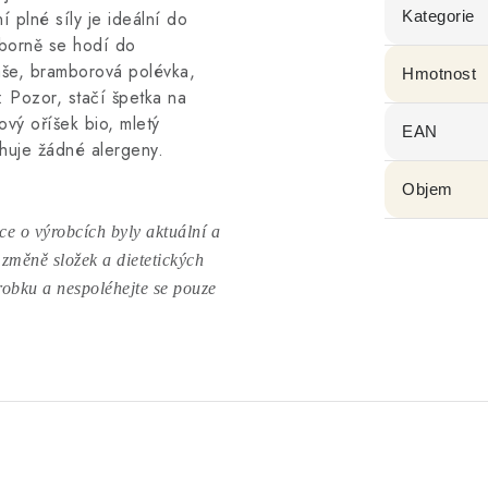
í plné síly je ideální do
Kategorie
ýborně se hodí do
aše, bramborová polévka,
Hmotnost
P: Pozor, stačí špetka na
vý oříšek bio, mletý
EAN
huje žádné alergeny.
Objem
e o výrobcích byly aktuální a
 změně složek a dietetických
ýrobku a nespoléhejte se pouze