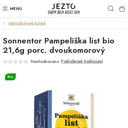
Přejít
Hleda
na
obsah
Jednodruhové koření
DÁRKOVÉ SADY
Sonnentor Pampeliška list bio
TRVANLIVÉ
21,6g porc. dvoukomorový
DROGERIE A KOSMETIKA
Podrobnosti hodnocení
Neohodnoceno
NÁPOJE
Bio
SPORT A ZDRAVÍ
RELAX A REGENERACE
KERAMIKA