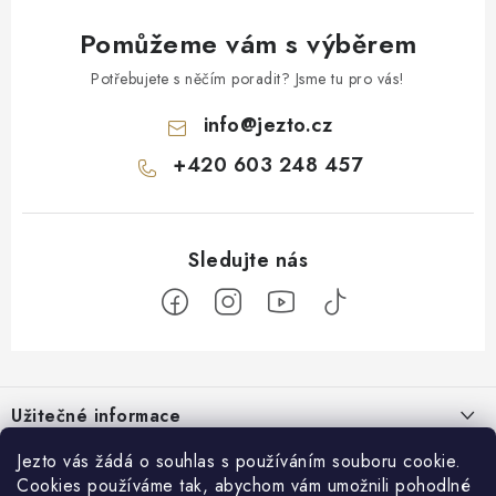
Pomůžeme vám s výběrem
Potřebujete s něčím poradit? Jsme tu pro vás!
info
@
jezto.cz
+420 603 248 457
Z
á
Užitečné informace
p
a
O nás
Jezto vás žádá o souhlas s používáním souboru cookie.
Zákaznický servis
t
Cookies používáme tak, abychom vám umožnili pohodlné