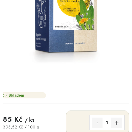
O NÁS
NÁŠ PŘÍBĚH
FIREMNÍ DÁRKY
KONTAKTY
DOPRAVA A PLATBA
Skladem
85 Kč
/ ks
Měrná cena:
393,52 Kč / 100 g