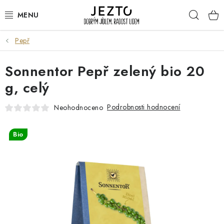
Přejít
Hleda
na
obsah
Pepř
DÁRKOVÉ SADY
Sonnentor Pepř zelený bio 20
TRVANLIVÉ
g, celý
DROGERIE A KOSMETIKA
Podrobnosti hodnocení
Neohodnoceno
NÁPOJE
Bio
SPORT A ZDRAVÍ
RELAX A REGENERACE
KERAMIKA