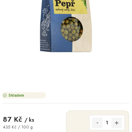
O NÁS
NÁŠ PŘÍBĚH
FIREMNÍ DÁRKY
KONTAKTY
DOPRAVA A PLATBA
Skladem
87 Kč
/ ks
Měrná cena:
435 Kč / 100 g