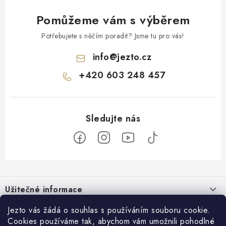
Pomůžeme vám s výběrem
Potřebujete s něčím poradit? Jsme tu pro vás!
info
@
jezto.cz
+420 603 248 457
Z
á
Užitečné informace
p
a
O nás
Jezto vás žádá o souhlas s používáním souboru cookie.
Zákaznický servis
t
Cookies používáme tak, abychom vám umožnili pohodlné