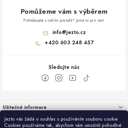
Pomůžeme vám s výběrem
Potřebujete s něčím poradit? Jsme tu pro vás!
info
@
jezto.cz
+420 603 248 457
Z
á
Užitečné informace
p
a
O nás
Jezto vás žádá o souhlas s používáním souboru cookie.
Zákaznický servis
t
Cookies používáme tak, abychom vám umožnili pohodlné