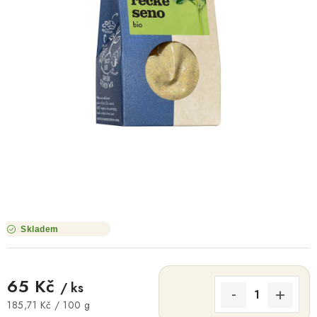
O NÁS
NÁŠ PŘÍBĚH
FIREMNÍ DÁRKY
KONTAKTY
DOPRAVA A PLATBA
Skladem
65 Kč
/ ks
Měrná cena:
185,71 Kč / 100 g