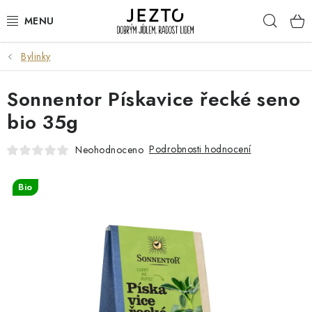
Přejít
Hleda
na
obsah
Bylinky
DÁRKOVÉ SADY
Sonnentor Pískavice řecké seno
TRVANLIVÉ
bio 35g
DROGERIE A KOSMETIKA
Podrobnosti hodnocení
Neohodnoceno
NÁPOJE
Bio
SPORT A ZDRAVÍ
RELAX A REGENERACE
KERAMIKA