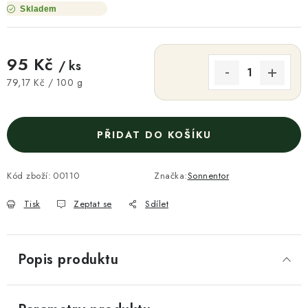
Skladem
95 Kč
/ ks
Měrná cena:
79,17 Kč / 100 g
PŘIDAT DO KOŠÍKU
Kód zboží:
00110
Značka:
Sonnentor
Tisk
Zeptat se
Sdílet
Popis produktu