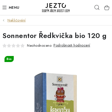
Přejít
Hleda
na
obsah
Nakličování
DÁRKOVÉ SADY
Sonnentor Ředkvička bio 120 g
TRVANLIVÉ
Podrobnosti hodnocení
Neohodnoceno
DROGERIE A KOSMETIKA
Bio
NÁPOJE
SPORT A ZDRAVÍ
RELAX A REGENERACE
KERAMIKA