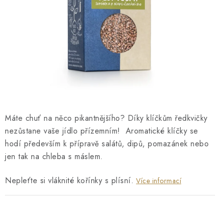
O NÁS
NÁŠ PŘÍBĚH
FIREMNÍ DÁRKY
KONTAKTY
DOPRAVA A PLATBA
Máte chuť na něco pikantnějšího? Díky klíčkům ředkvičky
nezůstane vaše jídlo přízemním! Aromatické klíčky se
hodí především k přípravě salátů, dipů, pomazánek nebo
jen tak na chleba s máslem.
Nepleťte si vláknité kořínky s plísní.
Více informací