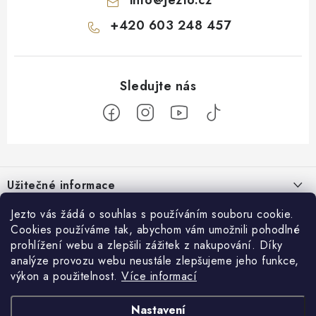
+420 603 248 457
Z
á
Užitečné informace
p
a
O nás
Jezto vás žádá o souhlas s používáním souboru cookie.
Zákaznický servis
t
Cookies používáme tak, abychom vám umožnili pohodlné
Náš příběh
prohlížení webu a zlepšili zážitek z nakupování. Díky
í
Obchodní podmínky
Přijímáme online platby
analýze provozu webu neustále zlepšujeme jeho funkce,
Firemní dárky
Ochrana osobních údajů
výkon a použitelnost.
Více informací
Facebook
Kariéra
Doprava & platba
Nastavení