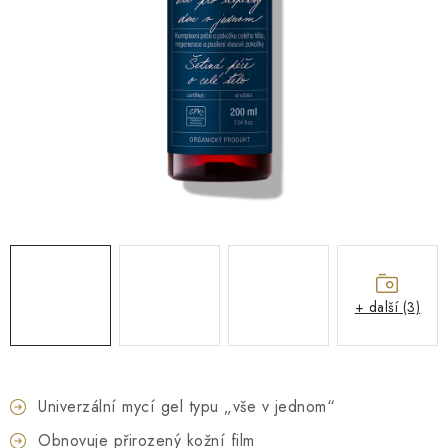
O NÁS
NÁŠ PŘÍBĚH
FIREMNÍ DÁRKY
KONTAKTY
DOPRAVA A PLATBA
+ další (3)
Univerzální mycí gel typu „vše v jednom“
Obnovuje přirozený kožní film