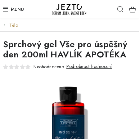
Přejít
Hleda
na
obsah
Tělo
DÁRKOVÉ SADY
Sprchový gel Vše pro úspěšný
TRVANLIVÉ
den 200ml HAVLÍK APOTÉKA
DROGERIE A KOSMETIKA
Podrobnosti hodnocení
Neohodnoceno
NÁPOJE
SPORT A ZDRAVÍ
RELAX A REGENERACE
KERAMIKA