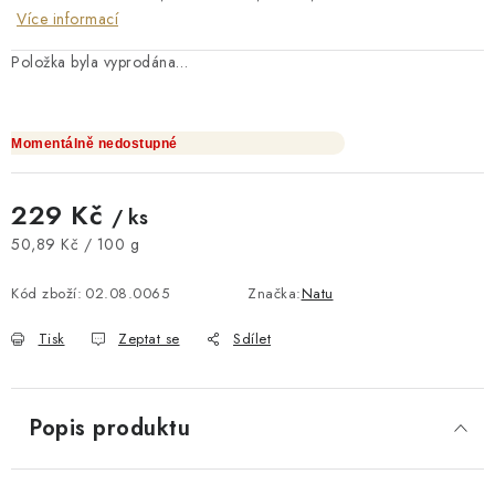
Více informací
Položka byla vyprodána…
Momentálně nedostupné
229 Kč
/ ks
Měrná cena:
50,89 Kč / 100 g
Kód zboží:
02.08.0065
Značka:
Natu
Tisk
Zeptat se
Sdílet
Popis produktu