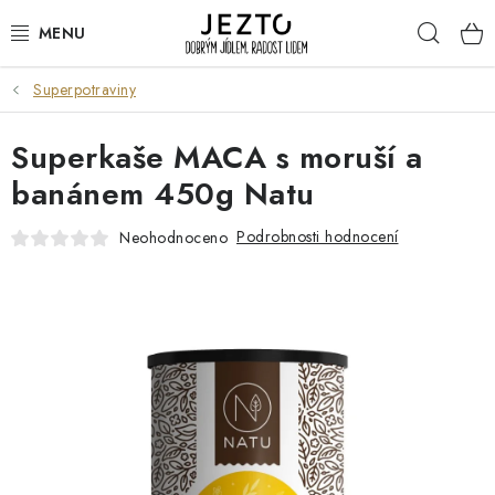
Přejít
Hleda
na
obsah
Superpotraviny
DÁRKOVÉ SADY
Superkaše MACA s moruší a
TRVANLIVÉ
banánem 450g Natu
DROGERIE A KOSMETIKA
Podrobnosti hodnocení
Neohodnoceno
NÁPOJE
SPORT A ZDRAVÍ
RELAX A REGENERACE
KERAMIKA