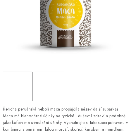
O NÁS
NÁŠ PŘÍBĚH
FIREMNÍ DÁRKY
KONTAKTY
DOPRAVA A PLATBA
Řeřicha peruánská neboli maca propůjčila název další suparkaši.
Maca má blahodárné účinky na fyzické i duševní zdraví a podobně
jako kofein má stimulační účinky. Vychutnejte si tuto superpotravinu v
kombinaci s banánem, bílou moruší, skořicí, karobem a mandlemi.