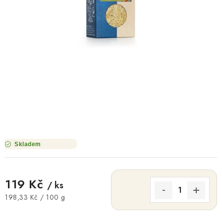
O NÁS
NÁŠ PŘÍBĚH
FIREMNÍ DÁRKY
KONTAKTY
DOPRAVA A PLATBA
Skladem
119 Kč
/ ks
Měrná cena:
198,33 Kč / 100 g