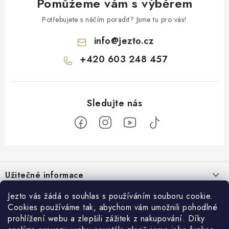
Pomůžeme vám s výběrem
Potřebujete s něčím poradit? Jsme tu pro vás!
info
@
jezto.cz
+420 603 248 457
Z
á
Užitečné informace
p
a
O nás
Jezto vás žádá o souhlas s používáním souboru cookie.
Zákaznický servis
t
Cookies používáme tak, abychom vám umožnili pohodlné
Náš příběh
prohlížení webu a zlepšili zážitek z nakupování. Díky
í
Obchodní podmínky
Přijímáme online platby