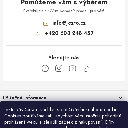
Pomůžeme vám s výběrem
Potřebujete s něčím poradit? Jsme tu pro vás!
info
@
jezto.cz
+420 603 248 457
Z
á
Užitečné informace
p
a
O nás
Jezto vás žádá o souhlas s používáním souboru cookie.
Zákaznický servis
t
Cookies používáme tak, abychom vám umožnili pohodlné
Náš příběh
prohlížení webu a zlepšili zážitek z nakupování. Díky
í
Obchodní podmínky
Přijímáme online platby