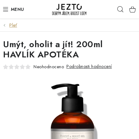
Přejít
Hleda
na
obsah
Pleť
DÁRKOVÉ SADY
Umýt, oholit a jít! 200ml
TRVANLIVÉ
HAVLÍK APOTÉKA
DROGERIE A KOSMETIKA
Podrobnosti hodnocení
Neohodnoceno
NÁPOJE
SPORT A ZDRAVÍ
RELAX A REGENERACE
KERAMIKA