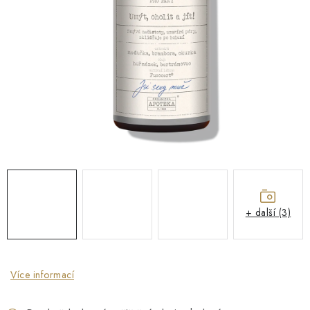
O NÁS
NÁŠ PŘÍBĚH
FIREMNÍ DÁRKY
KONTAKTY
DOPRAVA A PLATBA
+ další (3)
Více informací