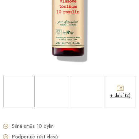
O NÁS
NÁŠ PŘÍBĚH
FIREMNÍ DÁRKY
KONTAKTY
DOPRAVA A PLATBA
+ další (2)
Silná směs 10 bylin
Podporuje růst vlasů