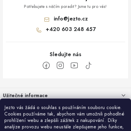
Potřebujete s něčím poradit? Jsme tu pro vás!
info
@
jezto.cz
+420 603 248 457
Z
á
Užitečné informace
p
a
O nás
Jezto vás žádá o souhlas s používáním souboru cookie.
Zákaznický servis
t
Cookies používáme tak, abychom vám umožnili pohodlné
Náš příběh
prohlížení webu a zlepšili zážitek z nakupování. Díky
í
Obchodní podmínky
Přijímáme online platby
analýze provozu webu neustále zlepšujeme jeho funkce,
Firemní dárky