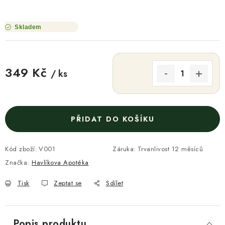
Skladem
349 Kč
/ ks
Měrná cena:
PŘIDAT DO KOŠÍKU
Kód zboží:
V001
Záruka
:
Trvanlivost 12 měsíců
Značka:
Havlíkova Apotéka
Tisk
Zeptat se
Sdílet
Popis produktu