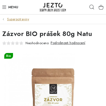
Přejít
Hleda
na
obsah
Superpotraviny
DÁRKOVÉ SADY
Zázvor BIO prášek 80g Natu
TRVANLIVÉ
Podrobnosti hodnocení
Neohodnoceno
DROGERIE A KOSMETIKA
Bio
NÁPOJE
SPORT A ZDRAVÍ
RELAX A REGENERACE
KERAMIKA