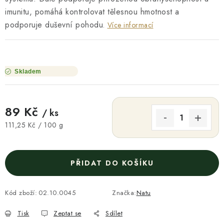
imunitu, pomáhá kontrolovat tělesnou hmotnost a
podporuje duševní pohodu
.
Více informací
Skladem
89 Kč
/ ks
Měrná cena:
111,25 Kč / 100 g
PŘIDAT DO KOŠÍKU
Kód zboží:
02.10.0045
Značka:
Natu
Tisk
Zeptat se
Sdílet