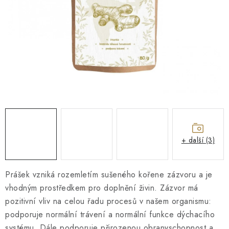
O NÁS
NÁŠ PŘÍBĚH
FIREMNÍ DÁRKY
KONTAKTY
DOPRAVA A PLATBA
+ další (3)
Prášek vzniká rozemletím sušeného kořene zázvoru a je
vhodným prostředkem pro doplnění živin. Zázvor má
pozitivní vliv na celou řadu procesů v našem organismu:
podporuje normální trávení a normální funkce dýchacího
systému. Dále podporuje přirozenou obranyschopnost a