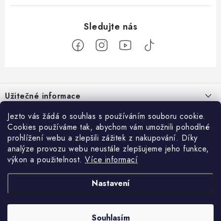
Z
á
Užitečné informace
p
a
O nás
Jezto vás žádá o souhlas s používáním souboru cookie.
Zákaznický servis
t
Cookies používáme tak, abychom vám umožnili pohodlné
Náš příběh
prohlížení webu a zlepšili zážitek z nakupování. Díky
í
Obchodní podmínky
Přijímáme online platby
analýze provozu webu neustále zlepšujeme jeho funkce,
Firemní dárky
Ochrana osobních údajů
výkon a použitelnost.
Více informací
Facebook
Kariéra
Doprava & platba
Nastavení
Catering
Jezto Market
Hodnocení obchodu
Blog
Kontakt
Souhlasím
Copyright 2026
JEZTO
. Všechna práva vyhrazena.
Upravit nastavení cookies